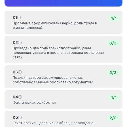
К1
1
/
1
Проблема сформулирована верно (роль труда в
жизни человека).
К2
3
/
3
Приведено два примера-иллюстрации, даны
пояснения, указана и проанализирована смысловая
связь.
К3
2
/
2
Позиция автора сформулирована четко,
собственное мнение обосновано аргументом.
К4
1
/
1
Фактических ошибок нет.
К5
2
/
2
Текст логичен, деление на абзацы соблюдено.