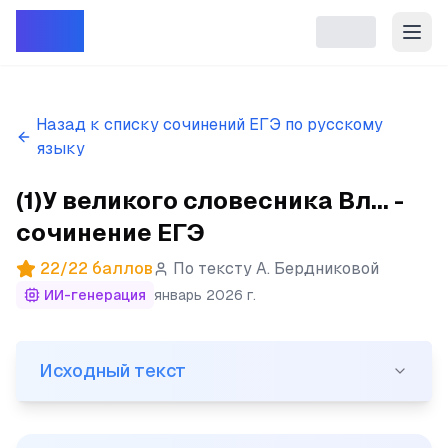
Репет
Назад к списку сочинений ЕГЭ по русскому
языку
(1)У великого словесника Вл... -
сочинение ЕГЭ
22
/
22
баллов
По тексту
А. Бердниковой
ИИ-генерация
январь 2026 г.
Исходный текст
Исходный текст
(1)У великого словесника Владимира Даля значатся н