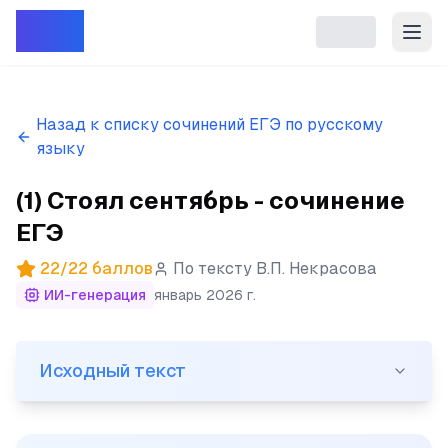
Репет
Назад к списку сочинений ЕГЭ по русскому
языку
(1) Стоял сентябрь - сочинение
ЕГЭ
22
/
22
баллов
По тексту
В.П. Некрасова
ИИ-генерация
январь 2026 г.
Исходный текст
Исходный текст
(1) Стоял сентябрь. (2) Мы уже десятый день на этом 