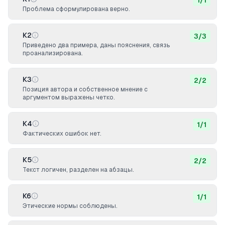
1
/
1
Проблема сформулирована верно.
К2
3
/
3
Приведено два примера, даны пояснения, связь
проанализирована.
К3
2
/
2
Позиция автора и собственное мнение с
аргументом выражены четко.
К4
1
/
1
Фактических ошибок нет.
К5
2
/
2
Текст логичен, разделен на абзацы.
К6
1
/
1
Этические нормы соблюдены.