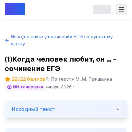
Репет
Назад к списку сочинений ЕГЭ по русскому
языку
(1)Когда человек любит, он ... -
сочинение ЕГЭ
22
/
22
баллов
По тексту
М. М. Пришвина
ИИ-генерация
январь 2026 г.
Исходный текст
Исходный текст
(1)Когда человек любит, он проникает в суть мира. (