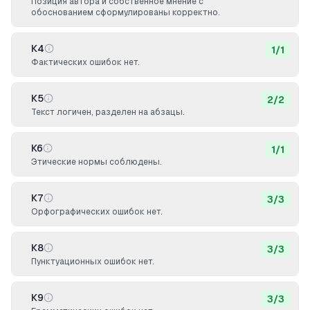
Позиция автора и собственное мнение с
обоснованием сформулированы корректно.
К4
1
/
1
Фактических ошибок нет.
К5
2
/
2
Текст логичен, разделен на абзацы.
К6
1
/
1
Этические нормы соблюдены.
К7
3
/
3
Орфографических ошибок нет.
К8
3
/
3
Пунктуационных ошибок нет.
К9
3
/
3