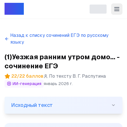
Репет
Назад к списку сочинений ЕГЭ по русскому
языку
(1)Уезжая ранним утром домо... -
сочинение ЕГЭ
22
/
22
баллов
По тексту
В. Г. Распутина
ИИ-генерация
январь 2026 г.
Исходный текст
Исходный текст
(1)Уезжая ранним утром домой я дал себе слово, что 