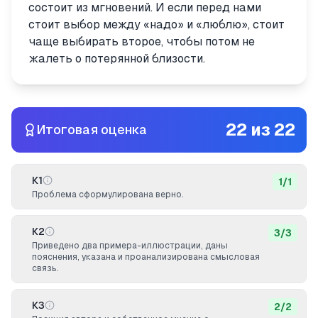
состоит из мгновений. И если перед нами
стоит выбор между «надо» и «люблю», стоит
чаще выбирать второе, чтобы потом не
жалеть о потерянной близости.
22
из
22
Итоговая оценка
К1
1
/
1
Проблема сформулирована верно.
К2
3
/
3
Приведено два примера-иллюстрации, даны
пояснения, указана и проанализирована смысловая
связь.
К3
2
/
2