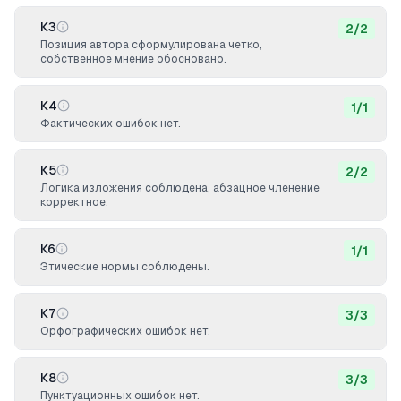
К3
2
/
2
Позиция автора сформулирована четко,
собственное мнение обосновано.
К4
1
/
1
Фактических ошибок нет.
К5
2
/
2
Логика изложения соблюдена, абзацное членение
корректное.
К6
1
/
1
Этические нормы соблюдены.
К7
3
/
3
Орфографических ошибок нет.
К8
3
/
3
Пунктуационных ошибок нет.