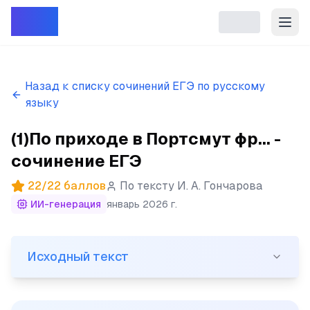
Репет
Назад к списку сочинений ЕГЭ по русскому
языку
(1)По приходе в Портсмут фр... -
сочинение ЕГЭ
22
/
22
баллов
По тексту
И. А. Гончарова
ИИ-генерация
январь 2026 г.
Исходный текст
Исходный текст
(1)По приходе в Портсмут фрегат втянули в гавань, а