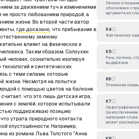
Личное отношени
ием за движением туч и изменениями 
обосновано с пр
аргумента из кл
я не просто любованием природой, а 
ием жизни. Во второй части автор 
енты, 
где доказано
, что пребывание в 
К4
Фактических оши
естественному земному 
ительно влияет на физическое и 
человека. Таким образом, Солоухин 
К5
Речь логична, с
й человек, сознательно изолируя 
выдержана.
технологий и синтетических 
зь с теми силами, которые 
К6
й жизни. Несмотря на попытки 
Этические норм
иродой с помощью цветов на балконе 
считает, что это лишь детская игра, 
К7
ения с землёй, которое испытывали 
Орфографически
остью поддерживаю позицию 
(за исключением
написания слова
 что утрата природного контакта 
может рассматри
кой опустошённости. Например, 
на из романа Льва Толстого "Анна 
К8