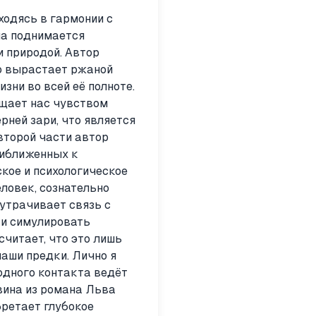
ходясь в гармонии с
а поднимается
и природой. Автор
го вырастает ржаной
зни во всей её полноте.
ащает нас чувством
ней зари, что является
второй части автор
риближенных к
кое и психологическое
ловек, сознательно
 утрачивает связь с
ки симулировать
считает, что это лишь
наши предки. Лично я
одного контакта ведёт
вина из романа Льва
бретает глубокое