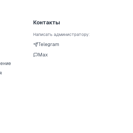
Контакты
Написать администратору:
Telegram
Max
шение
я