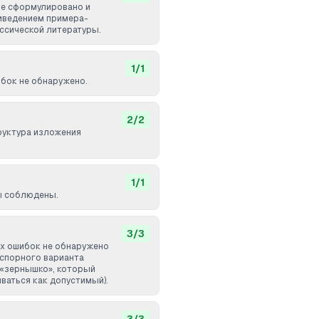
е сформулировано и
иведением примера-
ассической литературы.
1
/
1
бок не обнаружено.
2
/
2
труктура изложения
1
/
1
ы соблюдены.
3
/
3
х ошибок не обнаружено
 спорного варианта
 «зернышко», который
ваться как допустимый).