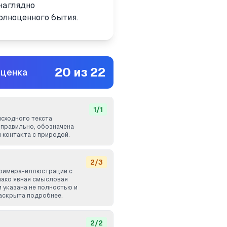
наглядно
олноценного бытия.
20
из
22
оценка
1
/
1
исходного текста
правильно, обозначена
 контакта с природой.
2
/
3
примера-иллюстрации с
нако явная смысловая
 указана не полностью и
аскрыта подробнее.
2
/
2