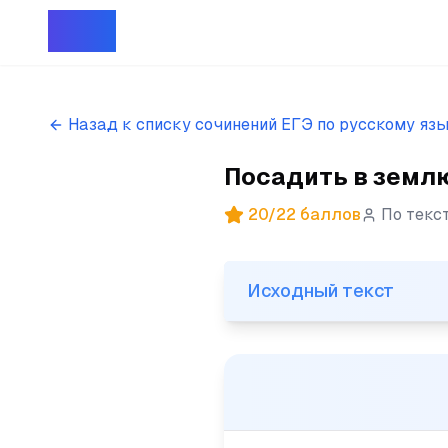
Репет
Назад к списку сочинений ЕГЭ по русскому яз
Посадить в землю
20
/
22
баллов
По текс
Исходный текст
Исходный текст
(1) Посадить в землю зёрны