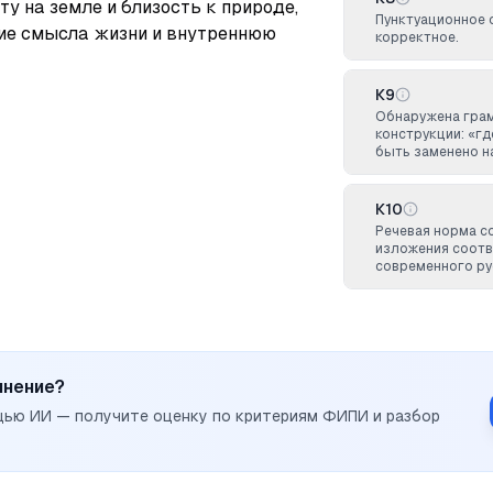
у на земле и близость к природе, 
Пунктуационное 
ие смысла жизни и внутреннюю 
корректное.
К9
Обнаружена грам
конструкции: «г
быть заменено н
К10
Речевая норма с
изложения соотв
современного ру
инение?
щью ИИ — получите оценку по критериям ФИПИ и разбор