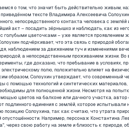
емся о том, что значит быть действительно живым, на
приведённом тексте Владимира Алексеевича Солоухин
ного, непосредственного контакта человека с землёй 
йший акт – посадить зёрнышко и наблюдать, как из не
 с голубыми цветочками – уже является проявлением жи
Солоухин подчёркивает, что эта связь с природой обог
дя, наблюдением за движением туч и изменениями вечер
природой, а непосредственным проживанием жизни. Во 
ерименты, где доказано, что пребывание в условиях, п
 электрическому полю, положительно влияет на физичес
ким образом, Солоухин утверждает, что современный че
ды с помощью технологий и синтетических материалов,
необходимы для полноценной жизни. Несмотря на попыт
омощью цветов на балконе или дачного участка, автор 
от подлинного единения с землёй, которое испытывали 
 позицию Солоухина, так как считаю, что утрата прир
ой опустошённости. Например, персонаж Константина Ле
а", через свою работу на земле и близость к природе, о