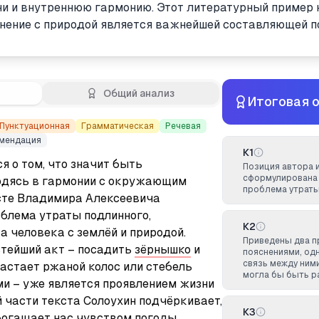
и и внутреннюю гармонию. Этот литературный пример 
инение с природой является важнейшей составляющей п
Общий анализ
Итоговая 
Пунктуационная
Грамматическая
Речевая
мендация
К1
 о том, что значит быть 
Позиция автора 
сформулирована 
одясь в гармонии с окружающим 
проблема утраты
сте Владимира Алексеевича 
блема утраты подлинного, 
К2
 человека с землёй и природой. 
Приведены два 
тейший акт – посадить 
зёрнышко
 и 
пояснениями, од
связь между ними
астает ржаной колос или стебель 
могла бы быть р
и – уже является проявлением жизни 
й части текста Солоухин подчёркивает, 
К3
богащает нас чувством погоды, 