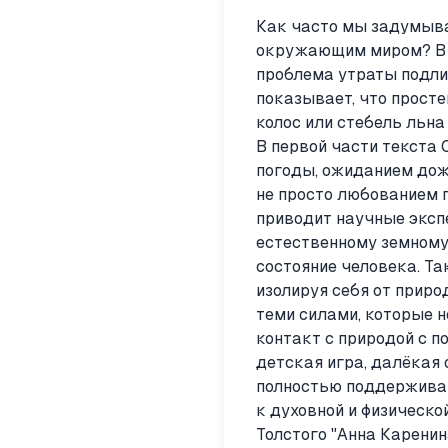
Как часто мы задумыва
окружающим миром? В 
проблема утраты подлин
показывает, что просте
колос или стебель льна
В первой части текста 
погоды, ожиданием дож
не просто любованием 
приводит научные эксп
естественному земному
состояние человека. Та
изолируя себя от приро
теми силами, которые 
контакт с природой с п
детская игра, далёкая 
полностью поддерживаю
к духовной и физическ
Толстого "Анна Каренин