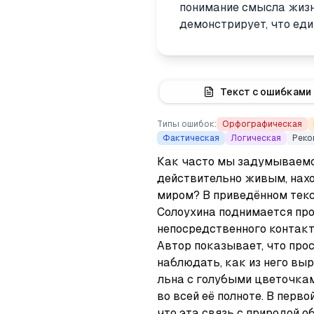
понимание смысла жизн
демонстрирует, что ед
Текст с ошибками
Типы ошибок:
Орфографическая
Фактическая
Логическая
Реко
Как часто мы задумываемся
действительно живым, нах
миром? В приведённом тек
Солоухина поднимается про
непосредственного контакта
Автор показывает, что прос
наблюдать, как из него выр
льна с голубыми цветочкам
во всей её полноте. В перво
что эта связь с природой о