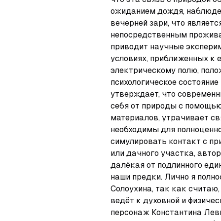
ожиданием дождя, наблюден
вечерней зари, что являетс
непосредственным проживан
приводит научные эксперим
условиях, приближенных к 
электрическому полю, полож
психологическое состояние 
утверждает, что современны
себя от природы с помощью 
материалов, утрачивает свя
необходимы для полноценно
симулировать контакт с пр
или дачного участка, автор 
далёкая от подлинного един
наши предки. Лично я полн
Солоухина, так как считаю,
ведёт к духовной и физичес
персонаж Константина Леви