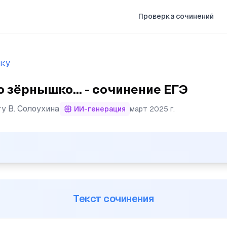
Проверка сочинений
ыку
 зёрнышко... - сочинение ЕГЭ
ту
В. Солоухина
ИИ-генерация
март 2025 г.
шко и вырастить из него что-нибудь: ржаной колос, ме
Текст сочинения