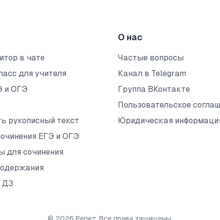
О нас
итор в чате
Частые вопросы
ласс для учителя
Канал в Telegram
Э и ОГЭ
Группа ВКонтакте
Пользовательское согла
ть рукописный текст
Юридическая информаци
сочинения ЕГЭ и ОГЭ
ы для сочинения
содержания
 ДЗ
©
2026
Репет. Все права защищены.