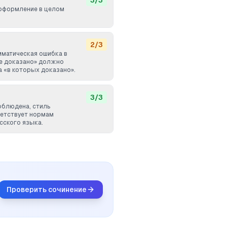
3
/
3
оформление в целом
2
/
3
матическая ошибка в
де доказано» должно
а «в которых доказано».
3
/
3
облюдена, стиль
етствует нормам
сского языка.
Проверить сочинение