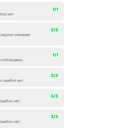
1
/
1
бок нет.
2
/
2
бзацное членение
1
/
1
ы соблюдены.
3
/
3
 ошибок нет.
3
/
3
ошибок нет.
3
/
3
ошибок нет.