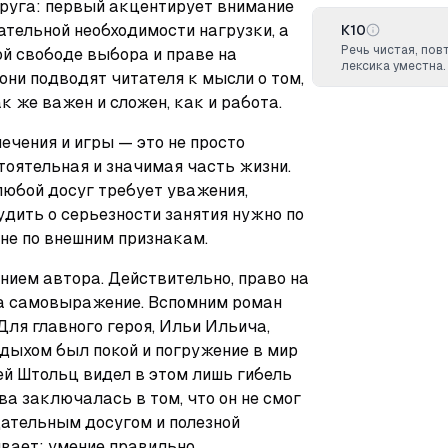
уга: первый акцентирует внимание 
ательной необходимости нагрузки, а 
К10
Речь чистая, по
й свободе выбора и праве на 
лексика уместна.
ни подводят читателя к мысли о том, 
 же важен и сложен, как и работа.
ечения и игры — это не просто 
тоятельная и значимая часть жизни. 
юбой досуг требует уважения, 
удить о серьезности занятия нужно по 
 не по внешним признакам.
нием автора. Действительно, право на 
на самовыражение. Вспомним роман 
Для главного героя, Ильи Ильича, 
ыхом был покой и погружение в мир 
ей Штольц видел в этом лишь гибель 
а заключалась в том, что он не смог 
ательным досугом и полезной 
вает: умение правильно 