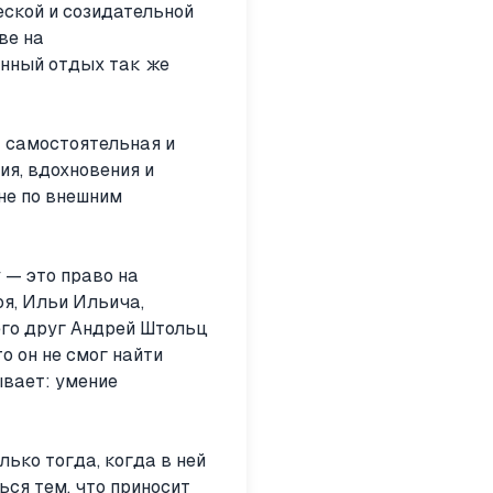
ской и созидательной
ве на
енный отдых так же
а самостоятельная и
ия, вдохновения и
 не по внешним
 — это право на
я, Ильи Ильича,
его друг Андрей Штольц
о он не смог найти
ывает: умение
ько тогда, когда в ней
ся тем, что приносит