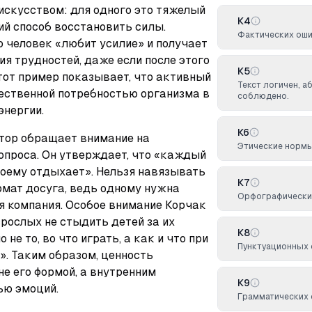
искусством: для одного это тяжелый 
К4
ий способ восстановить силы. 
Фактических оши
 человек «любит усилие» и получает 
я трудностей, даже если после этого 
К5
Этот пример показывает, что активный 
Текст логичен, а
ественной потребностью организма в 
соблюдено.
энергии.
К6
ор обращает внимание на 
Этические норм
опроса. Он утверждает, что «каждый 
воему отдыхает». Нельзя навязывать 
К7
мат досуга, ведь одному нужна 
Орфографических
я компания. Особое внимание Корчак 
рослых не стыдить детей за их 
К8
не то, во что играть, а как и что при 
Пунктуационных 
. Таким образом, ценность 
е его формой, а внутренним 
К9
ью эмоций.
Грамматических 