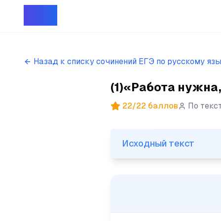
Репет
Назад к списку сочинений ЕГЭ по русскому яз
(1)«Работа нужна,
22
/
22
баллов
По текс
Исходный текст
Исходный текст
(1)«Работа нужна, учение ну