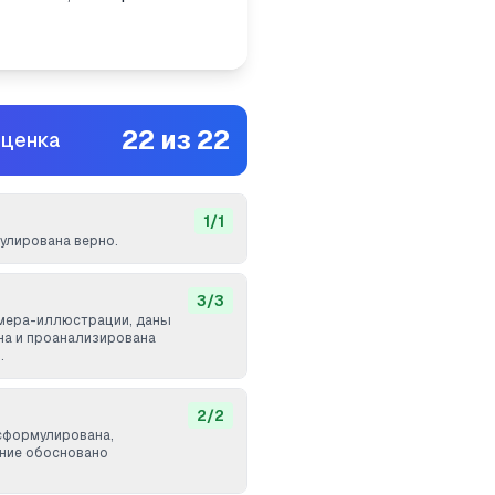
22
из
22
оценка
1
/
1
лирована верно.
3
/
3
мера-иллюстрации, даны
ана и проанализирована
.
2
/
2
сформулирована,
ние обосновано