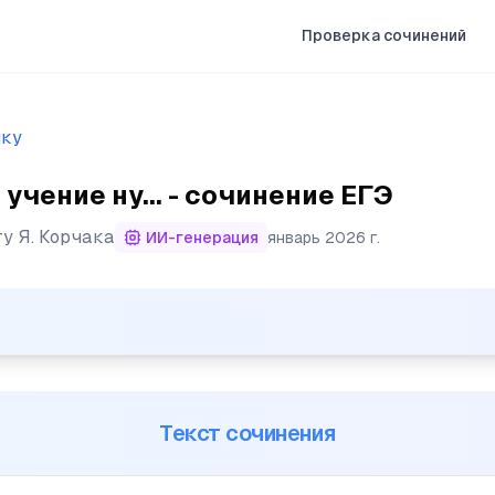
Проверка сочинений
ыку
 учение ну... - сочинение ЕГЭ
ту
Я. Корчака
ИИ-генерация
январь 2026 г.
жно, а развлечения - это как бы награда, придача». (2)
Текст сочинения