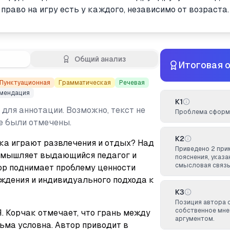
 право на игру есть у каждого, независимо от возраста.
Общий анализ
Итоговая 
Пунктуационная
Грамматическая
Речевая
мендация
К1
 для аннотации. Возможно, текст не
Проблема сформу
не были отмечены.
К2
ка играют развлечения и отдых? Над 
Приведено 2 при
мышляет выдающийся педагог и 
пояснения, указ
смысловая связь
ор поднимает проблему ценности 
дения и индивидуального подхода к 
К3
Позиция автора 
собственное мне
. Корчак отмечает, что грань между 
аргументом.
ьма условна. Автор приводит в 