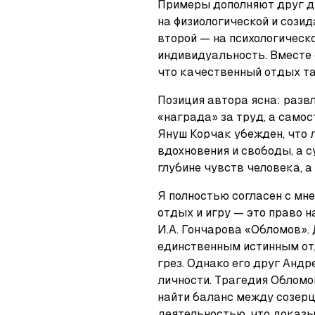
Примеры дополняют друг др
на физиологической и созид
второй — на психологическо
индивидуальность. Вместе о
что качественный отдых так
Позиция автора ясна: развл
«награда» за труд, а самос
Януш Корчак убежден, что л
вдохновения и свободы, а с
глубине чувств человека, а
Я полностью согласен с мне
отдых и игру — это право 
И.А. Гончарова «Обломов». 
единственным истинным отд
грез. Однако его друг Андр
личности. Трагедия Обломов
найти баланс между созерц
деятельностью, что доказы