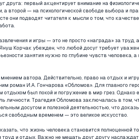
г друга: первый акцентирует внимание на физиологиче
, а второй — на психологической свободе выбора и пра
те они подводят читателя к мысли о том, что качеств
абота.
азвлечения и игры — это не просто «награда» за труд, 
Януш Корчак убежден, что любой досуг требует уважен
рьезности занятия нужно по глубине чувств человека, а
 мнением автора. Действительно, право на отдых и игру
им роман И.А. Гончарова «Обломов». Для главного геро
 отдыхом был покой и погружение в мир грез. Однако 
ль личности. Трагедия Обломова заключалась в том, чт
ельным досугом и полезной деятельностью, что доказ
ся свободным временем — это великое искусство.
казать, что жизнь человека становится полноценной тол
 труд и отдых. Важно не мешать друг другу наслаждать