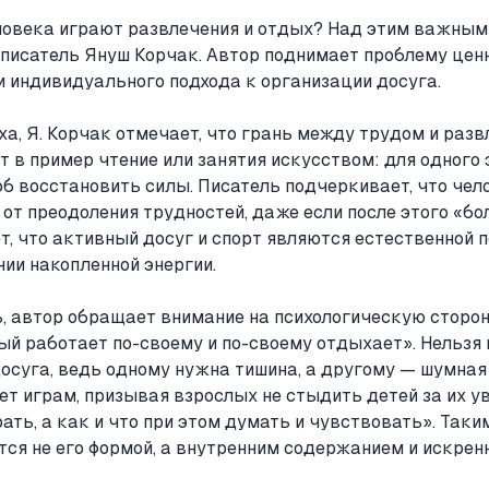
ловека играют развлечения и отдых? Над этим важны
писатель Януш Корчак. Автор поднимает проблему цен
 индивидуального подхода к организации досуга.
а, Я. Корчак отмечает, что грань между трудом и раз
т в пример чтение или занятия искусством: для одного 
б восстановить силы. Писатель подчеркивает, что чел
от преодоления трудностей, даже если после этого «боля
т, что активный досуг и спорт являются естественной 
ии накопленной энергии.
 автор обращает внимание на психологическую сторон
ый работает по-своему и по-своему отдыхает». Нельзя
осуга, ведь одному нужна тишина, а другому — шумная
т играм, призывая взрослых не стыдить детей за их ув
рать, а как и что при этом думать и чувствовать». Так
тся не его формой, а внутренним содержанием и искрен