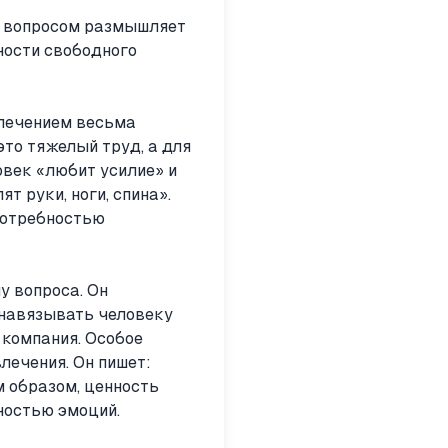
м вопросом размышляет
ности свободного
влечением весьма
это тяжелый труд, а для
овек «любит усилие» и
т руки, ноги, спина».
потребностью
у вопроса. Он
 навязывать человеку
 компания. Особое
лечения. Он пишет:
им образом, ценность
ностью эмоций.