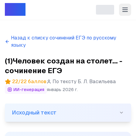
Репет
Назад к списку сочинений ЕГЭ по русскому
языку
(1)Человек создан на столет... -
сочинение ЕГЭ
22
/
22
баллов
По тексту
Б. Л. Васильева
ИИ-генерация
январь 2026 г.
Исходный текст
Исходный текст
(1)Человек создан на столетия, если судить по огром