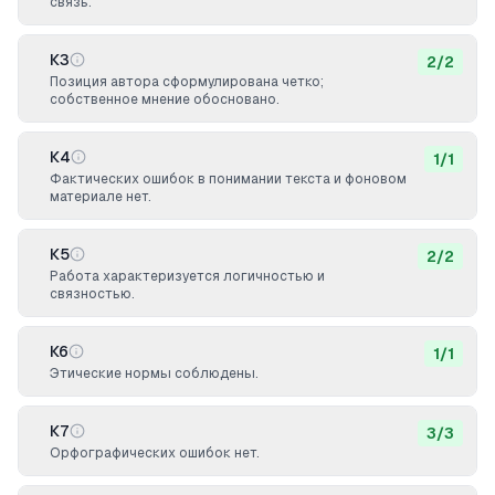
связь.
К3
2
/
2
Позиция автора сформулирована четко;
собственное мнение обосновано.
К4
1
/
1
Фактических ошибок в понимании текста и фоновом
материале нет.
К5
2
/
2
Работа характеризуется логичностью и
связностью.
К6
1
/
1
Этические нормы соблюдены.
К7
3
/
3
Орфографических ошибок нет.