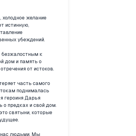
 холодное желание
ет истинную,
ставление
венных убеждений.
ь безжалостным к
ой дом и память о
отречения от истоков.
 теряет часть самого
истокам поднималась
ая героиня Дарья
 о предках и свой дом.
 это святыни, которые
удущее.
т нас людьми. Мы