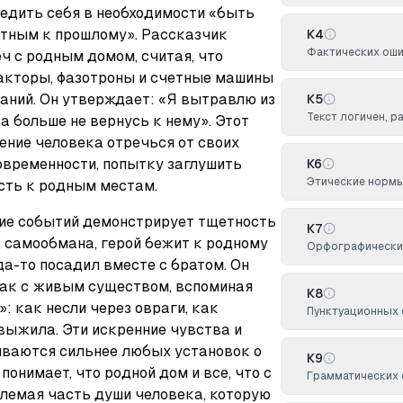
едить себя в необходимости «быть 
тным к прошлому». Рассказчик 
К4
Фактических оши
ч с родным домом, считая, что 
акторы, фазотроны и счетные машины 
ний. Он утверждает: «Я вытравлю из 
К5
Текст логичен, р
а больше не вернусь к нему». Этот 
ние человека отречься от своих 
овременности, попытку заглушить 
К6
Этические норм
ость к родным местам.
ие событий демонстрирует тщетность 
К7
 самообмана, герой бежит к родному 
Орфографических
да-то посадил вместе с братом. Он 
ак с живым существом, вспоминая 
К8
: как несли через овраги, как 
Пунктуационных 
выжила. Эти искренние чувства и 
ваются сильнее любых установок о 
К9
онимает, что родной дом и все, что с 
Грамматических 
лемая часть души человека, которую 