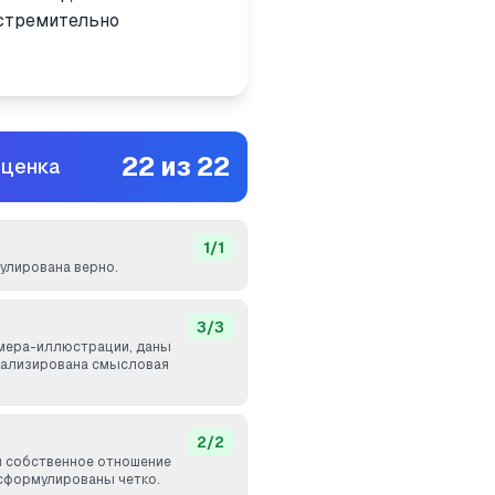
 стремительно
22
из
22
оценка
1
/
1
лирована верно.
3
/
3
мера-иллюстрации, даны
нализирована смысловая
2
/
2
и собственное отношение
сформулированы четко.