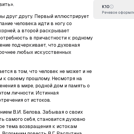
вить».
К10
Речевое оформле
ы друг другу. Первый иллюстрирует 
ание человека идти в ногу со 
орней, а второй раскрывает 
отребность в причастности к родному 
ение подчеркивает, что духовная 
рочнее любых искусственных 
тся в том, что человек не может и не 
к своему прошлому. Несмотря на 
енения в мире, родной дом и память о 
том личности. Истинная 
тречения от истоков.
нием В.И. Белова. Забывая о своих 
ть самого себя, становится духовно 
ре тема возвращения к истокам 
Вспомним повесть В.Г. Распутина 