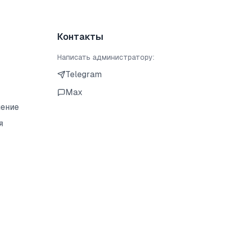
Контакты
Написать администратору:
Telegram
Max
шение
я