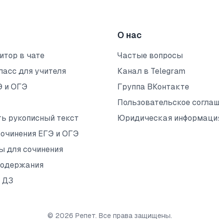
О нас
итор в чате
Частые вопросы
ласс для учителя
Канал в Telegram
Э и ОГЭ
Группа ВКонтакте
Пользовательское согла
ть рукописный текст
Юридическая информаци
сочинения ЕГЭ и ОГЭ
ы для сочинения
содержания
 ДЗ
©
2026
Репет. Все права защищены.