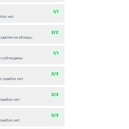
1
/
1
бок нет.
2
/
2
азделен на абзацы.
1
/
1
ы соблюдены.
3
/
3
 ошибок нет.
3
/
3
ошибок нет.
3
/
3
ошибок нет.