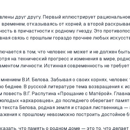
лены друг другу. Первый иллюстрирует рациональное,
о временем, отказываясь от корней, а второй раскрыва
ость в причастности к родному гнезду. Это противопо
овная связь с прошлым гораздо прочнее любых искусст
лючается в том, что человек не может и не должен быт
тря на технический прогресс и изменения в мире, родн
ментом личности. Истинная современность не требует 
 мнением В.И. Белова. Забывая о своих корнях, человек
но беднее. В русской литературе тема возвращения к 
 повесть В.Г. Распутина «Прощание с Матёрой». Главн
 молодых «архаровцев», до последнего оберегает память
оя текста Белова, родная земля и старая лиственница —
важения к прошлому невозможно построить достойное б
казать, что память о родном доме — это то, что делае