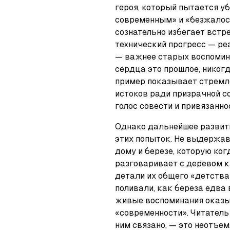
героя, который пытается уб
современным» и «безжалос
сознательно избегает встре
технический прогресс — ре
— важнее старых воспомина
сердца это прошлое, никогд
пример показывает стремле
истоков ради призрачной с
голос совести и привязанн
Однако дальнейшее развит
этих попыток. Не выдержав
дому и березе, которую ког
разговаривает с деревом к
детали их общего «детства»
поливали, как береза едва 
живые воспоминания оказы
«современности». Читатель п
ним связано, — это неотъем