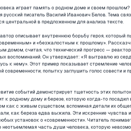
ловека играет память о родном доме и своем прошлом
 русский писатель Василий Иванович Белов. Тема связ
ся центральной в предложенном для анализа тексте.
 автор описывает внутреннюю борьбу героя, который п
овременным» и «безжалостным к прошлому». Рассказч
ым домом, считая, что технический прогресс — реакто
х воспоминаний. Он утверждает: «Я вытравлю из серд
усь к нему». Этот пример показывает стремление чело
й современности, попытку заглушить голос совести и 
витие событий демонстрирует тщетность этих попыто
т к родному дому и березе, которую когда-то посадил 
ом как с живым существом, вспоминая детали их общег
вали, как береза едва выжила. Эти искренние чувства
бых установок о «современности». Читатель понимает,
то неотъемлемая часть души человека, которую невозм