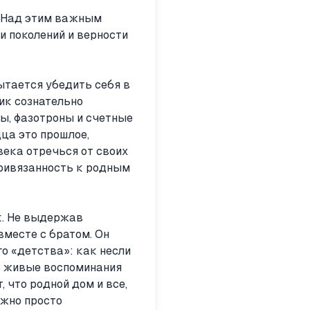
? Над этим важным
и поколений и верности
ытается убедить себя в
ик сознательно
ры, фазотроны и счетные
ца это прошлое,
века отречься от своих
привязанность к родным
к. Не выдержав
вместе с братом. Он
о «детства»: как несли
 и живые воспоминания
 что родной дом и все,
ожно просто