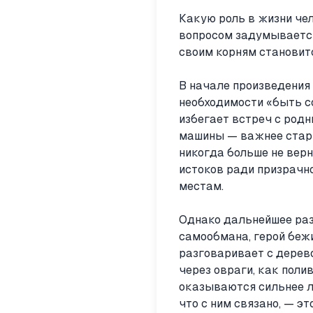
Какую роль в жизни че
вопросом задумывается
своим корням становит
В начале произведения
необходимости «быть с
избегает встреч с родн
машины — важнее стары
никогда больше не верн
истоков ради призрачно
местам.
Однако дальнейшее раз
самообмана, герой бежи
разговаривает с дерев
через овраги, как поли
оказываются сильнее лю
что с ним связано, — э