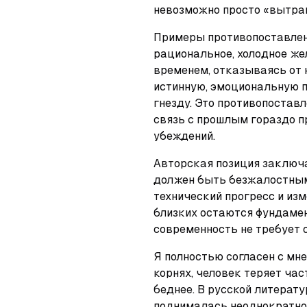
невозможно просто «вытра
Примеры противопоставлен
рациональное, холодное жел
временем, отказываясь от к
истинную, эмоциональную п
гнезду. Это противопоставл
связь с прошлым гораздо п
убеждений.
Авторская позиция заключае
должен быть безжалостным 
технический прогресс и изм
близких остаются фундамен
современность не требует о
Я полностью согласен с мне
корнях, человек теряет час
беднее. В русской литерату
поднималась неоднократно. 