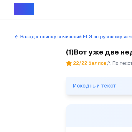
Репет
Назад к списку сочинений ЕГЭ по русскому яз
(1)Вот уже две не
22
/
22
баллов
По текс
Исходный текст
Исходный текст
(1)Вот уже две недели живу