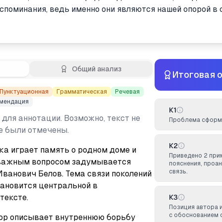
споминания, ведь именно они являются нашей опорой в
Общий анализ
Итоговая 
Пунктуационная
Грамматическая
Речевая
мендация
К1
 для аннотации. Возможно, текст не
Проблема сформу
не были отмечены.
К2
а играет память о родном доме и 
Приведено 2 при
важным вопросом задумывается 
пояснения, проа
связь.
ванович Белов. Тема связи поколений 
ановится центральной в 
тексте.
К3
Позиция автора 
с обоснованием 
ор описывает внутреннюю борьбу 