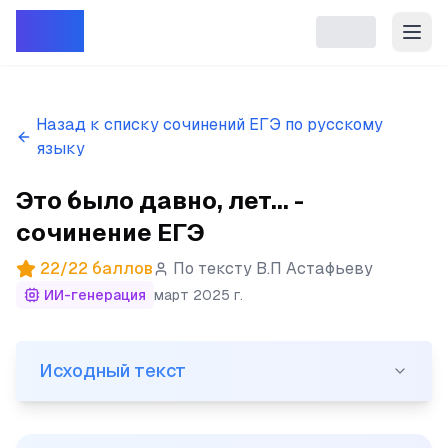
Репет
Назад к списку сочинений ЕГЭ по русскому
языку
Это было давно, лет... -
сочинение ЕГЭ
22
/
22
баллов
По тексту
В.П Астафьеву
ИИ-генерация
март 2025 г.
Исходный текст
Исходный текст
(1)Это было давно, лет сорок назад. (2) Ранней осень