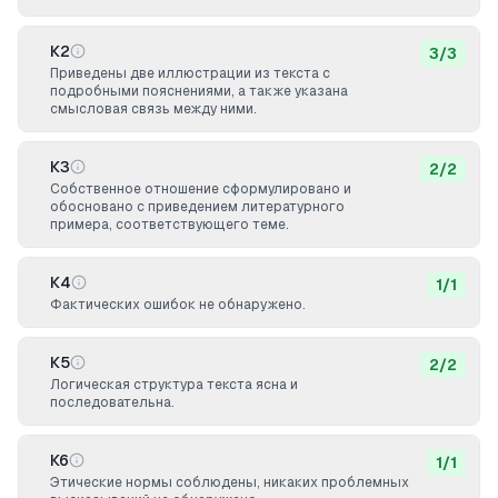
К2
3
/
3
Приведены две иллюстрации из текста с
подробными пояснениями, а также указана
смысловая связь между ними.
К3
2
/
2
Собственное отношение сформулировано и
обосновано с приведением литературного
примера, соответствующего теме.
К4
1
/
1
Фактических ошибок не обнаружено.
К5
2
/
2
Логическая структура текста ясна и
последовательна.
К6
1
/
1
Этические нормы соблюдены, никаких проблемных