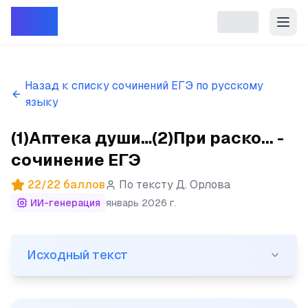
Репет
Назад к списку сочинений ЕГЭ по русскому
языку
(1)Аптека души…(2)При раско... -
сочинение ЕГЭ
22
/
22
баллов
По тексту
Д. Орлова
ИИ-генерация
январь 2026 г.
Исходный текст
Исходный текст
(1)Аптека души…(2)При раскопках дворца одного из ф