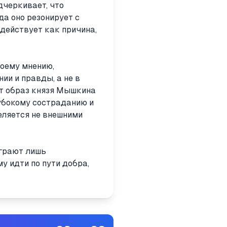
дчеркивает, что
да оно резонирует с
действует как причина,
моему мнению,
ии и правды, а не в
т образ князя Мышкина
лубокому состраданию и
еляется не внешними
играют лишь
у идти по пути добра,