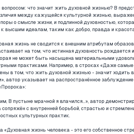
 вопросом: что значит жить духовной жизнью? В предс
зличия между кажущейся культурной жизнью, выражен
 споры о смысле жизни, и подлинной духовностью, котор
 к высшим идеалам, таким как добро, правда и красота
ховная жизнь не сводится к внешним атрибутам образов
астаивает на том, что истинная духовность рождается 
торая не может быть насыщена материальными удовол
рными практиками. Например, в строках «Даже самые 
ены в том, что жить духовной жизнью - значит ходить в
», автор указывает на распространённое заблуждение 
 «Пророка»:
, В пустыне мрачной я влачился...», автор демонстрир
 сопряжён с внутренней борьбой, страстью и стремлен
ностных культурных практик.
а «Духовная жизнь человека - это его собственное стр