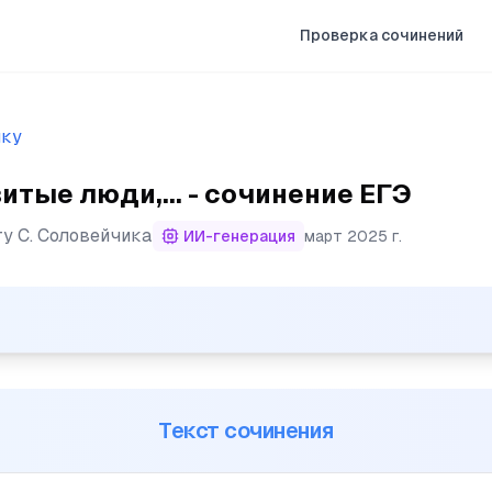
Проверка сочинений
ыку
тые люди,... - сочинение ЕГЭ
ту
С. Соловейчика
ИИ-генерация
март 2025 г.
и, я заметил, глубоко убеждены в том, что жить духовн
Текст сочинения