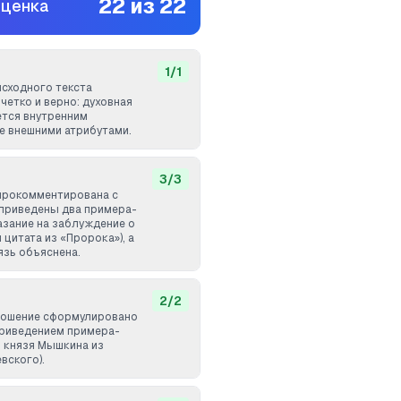
22
из
22
оценка
1
/
1
исходного текста
четко и верно: духовная
тся внутренним
е внешними атрибутами.
3
/
3
прокомментирована с
 приведены два примера-
азание на заблуждение о
 цитата из «Пророка»), а
язь объяснена.
2
/
2
ношение сформулировано
приведением примера-
з князя Мышкина из
вского).