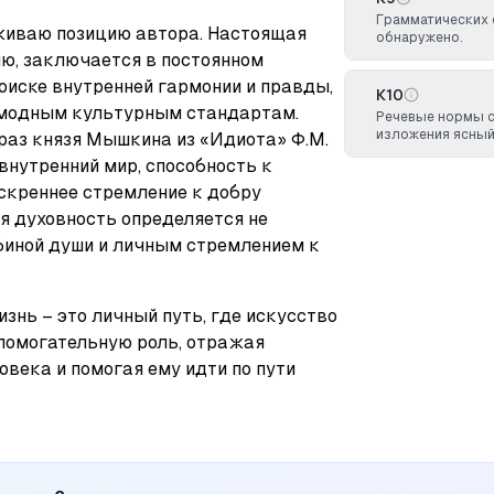
Грамматических 
живаю позицию автора. Настоящая 
обнаружено.
ю, заключается в постоянном 
оиске внутренней гармонии и правды, 
К10
 модным культурным стандартам. 
Речевые нормы 
изложения ясный
аз князя Мышкина из «Идиота» Ф.М. 
внутренний мир, способность к 
скреннее стремление к добру 
я духовность определяется не 
биной души и личным стремлением к 
знь – это личный путь, где искусство 
помогательную роль, отражая 
века и помогая ему идти по пути 