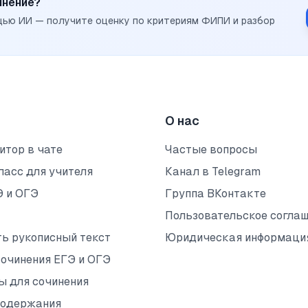
инение?
щью ИИ — получите оценку по критериям ФИПИ и разбор
О нас
итор в чате
Частые вопросы
ласс для учителя
Канал в Telegram
Э и ОГЭ
Группа ВКонтакте
Пользовательское согла
ть рукописный текст
Юридическая информаци
сочинения ЕГЭ и ОГЭ
ы для сочинения
содержания