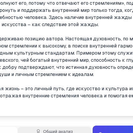
волнуют его, потому что отвечают его стремлениям», по
ронуть и поддержать внутренний мир только тогда, ког
ребностью человека. Здесь наличие внутренней жажды 
е искусства – как следствие этой жажды.
держиваю позицию автора. Настоящая духовность, по 
ом стремлении к высокому, в поиске внутренней гармон
одным культурным стандартам. Примером этому служи
евского, чей богатый внутренний мир, способность к г
к добру подтверждают, что истинная духовность опред
 души и личным стремлением к идеалам.
я жизнь – это личный путь, где искусство и культура 
отражая внутренние стремления человека и помогая ем
Общий анализ