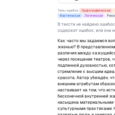
Типы ошибок:
Орфографическая
Фактическая
Логическая
Реко
В тексте не найдено ошибок
содержит ошибок, или они 
Как часто мы задаемся воп
жизнью? В представленном 
различия между кажущейся
через посещение театров, чт
подлинной духовностью, ко
стремление к высшим идеал
красота. Автор убеждён, чт
внешним атрибутам образов
настаивает на том, что ист
бесконечной внутренней жа
насыщена материальными у
культурными практиками. Н
развитые люди, я заметил, 