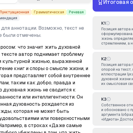
Итоговая 
Пунктуационная
Грамматическая
Речевая
мендация
К1
 для аннотации. Возможно, текст не
Позиция автора 
сформулирована 
не были отмечены.
жизнь определяе
стремлением, а н
росом: что значит жить духовной 
тексте автор поднимает проблему 
К2
 культурной жизнью, выраженной 
Позиция автора 
ение книг и споры о смысле жизни, и 
опорой на текст,
иллюстрации (ук
торая представляет собой внутреннее 
духовной жизни и
ам, таким как добро, правда и 
их смысловая св
о духовная жизнь не сводится к 
анности или интеллигентности. Он 
К3
инная духовность рождается из 
Собственное от
и обосновано с 
жды, которая не может быть 
аргумента (обра
довольствиями или поверхностными 
«Идиота» Достое
апример, в строках «Даже самые 
глубоко убеждены в том, что жить 