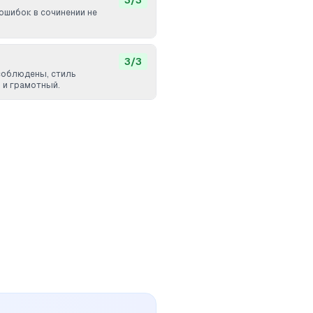
3
/
3
ошибок в сочинении не
3
/
3
соблюдены, стиль
 и грамотный.