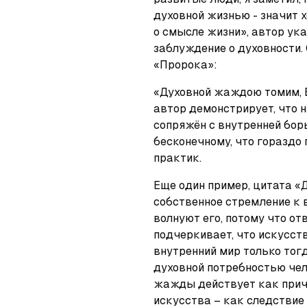
духовной жизнью - значит х
о смысле жизни», автор ук
заблуждение о духовности. 
«Пророка»: 
«Духовной жаждою томим, В 
автор демонстрирует, что 
сопряжён с внутренней борь
бесконечному, что гораздо
практик. 
Еще один пример, цитата «Д
собственное стремление к в
волнуют его, потому что от
подчеркивает, что искусств
внутренний мир только тогда
духовной потребностью чел
жажды действует как причи
искусства – как следствие