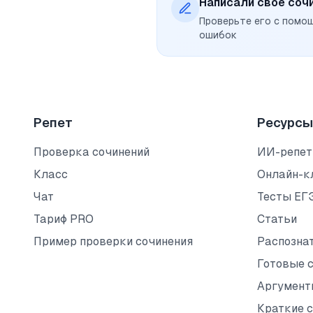
Написали своё соч
Проверьте его с помо
ошибок
Репет
Ресурсы
Проверка сочинений
ИИ-репет
Класс
Онлайн-к
Чат
Тесты ЕГ
Тариф PRO
Статьи
Пример проверки сочинения
Распозна
Готовые 
Аргумент
Краткие 