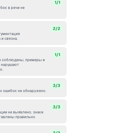
1
/
1
бок в речи не
2
/
2
ргументация
и связна.
1
/
1
ы соблюдены, примеры и
 нарушают
о.
3
/
3
 ошибок не обнаружено.
3
/
3
ции не выявлено, знаки
тавлены правильно.