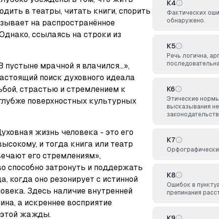
К4
одить в театры, читать книги, спорить 
Фактических оши
обнаружено.
азывает на распространённое 
Однако, ссылаясь на строки из 
К5
Речь логична, а
последовательна 
пустыне мрачной я влачился...», 
настоящий поиск духовного идеала 
бой, страстью и стремлением к 
К6
Этические норм
 глубже поверхностных культурных 
высказывания не
законодательств
уховная жизнь человека - это его 
К7
ысокому, и тогда книга или театр 
Орфографических
вечают его стремлениям», 
о способно затронуть и поддержать 
К8
, когда оно резонирует с истинной 
Ошибок в пунктуа
овека. Здесь наличие внутренней 
препинания расс
на, а искреннее восприятие 
 этой жажды.
К9