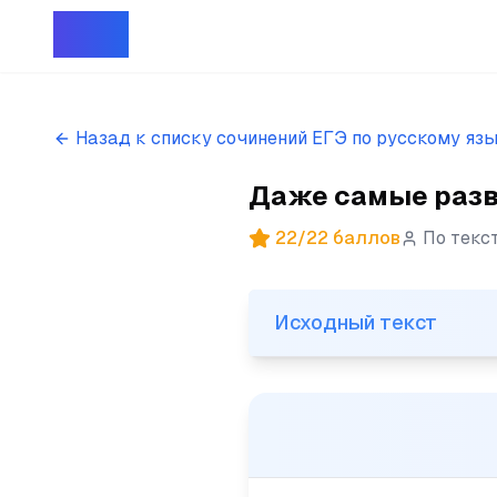
Репет
Назад к списку сочинений ЕГЭ по русскому яз
Даже самые разви
22
/
22
баллов
По текс
Исходный текст
Исходный текст
(1)Даже самые развитые люд