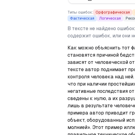
Типы ошибок:
Орфографическая
Фактическая
Логическая
Реко
В тексте не найдено ошибок
содержит ошибок, или они 
Как можно объяснить тот фа
становятся причиной бедств
зависят от человеческой о
тексте автор поднимает пр
контроля человека над ней.
что при наличии простейших
негативные последствия от
сведены к нулю, а их разру
лишь в результате человече
примера автор приводит гро
объект, оборудованный исп
молнией». Этот пример иллю
правильное техническое об