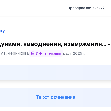
Проверка сочинений
ыку
унами, наводнения, извержения... 
ту
Г. Черникова
ИИ-генерация
март 2025 г.
наводнения, извержения вулканов приносят убытки и же
Текст сочинения