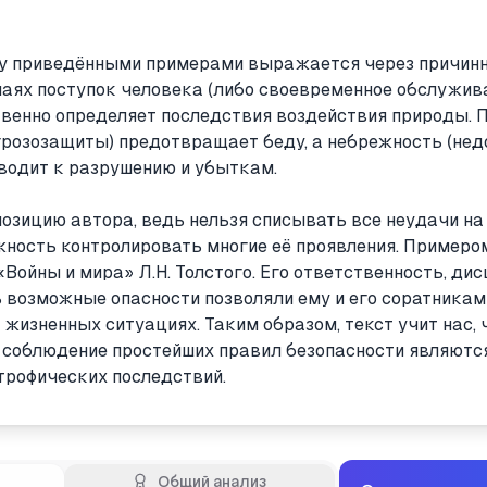
у приведёнными примерами выражается через причин
чаях поступок человека (либо своевременное обслужива
твенно определяет последствия воздействия природы. 
 грозозащиты) предотвращает беду, а небрежность (нед
иводит к разрушению и убыткам.
озицию автора, ведь нельзя списывать все неудачи на 
ожность контролировать многие её проявления. Пример
«Войны и мира» Л.Н. Толстого. Его ответственность, ди
 возможные опасности позволяли ему и его соратникам
жизненных ситуациях. Таким образом, текст учит нас, 
соблюдение простейших правил безопасности являютс
рофических последствий.
Общий анализ