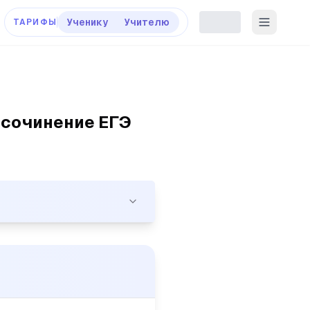
Ученику
Учителю
ТАРИФЫ
- сочинение ЕГЭ
ртвы, в которых люди не виноваты, – не умеем мы пока 