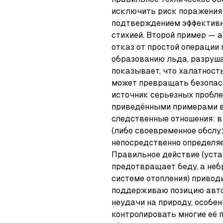
исключить риск поражения м
подтверждением эффективно
стихией. Второй пример — а
отказ от простой операции 
образованию льда, разруш
показывает, что халатност
может превращать безопасн
источник серьезных пробле
приведёнными примерами в
следственные отношения: в 
(либо своевременное обслуж
непосредственно определяе
Правильное действие (уста
предотвращает беду, а неб
системе отопления) приводи
поддерживаю позицию автор
неудачи на природу, особен
контролировать многие её 