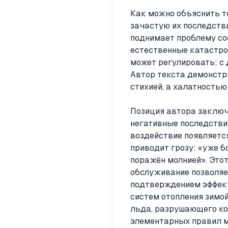
Как можно объяснить то
зачастую их последств
поднимает проблему соо
естественные катастро
может регулировать; с 
Автор текста демонстри
стихией, а халатностью
Позиция автора заключа
негативные последстви
воздействие появляетс
приводит грозу: «уже б
поражён молнией». Это
обслуживание позволяе
подтверждением эффект
систем отопления зимой
льда, разрушающего ко
элементарных правил м