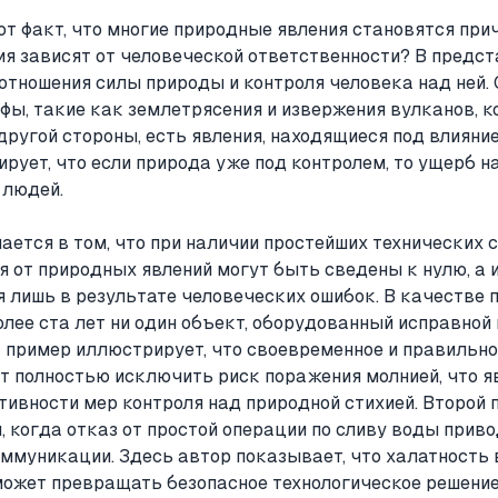
т факт, что многие природные явления становятся прич
ия зависят от человеческой ответственности? В предст
тношения силы природы и контроля человека над ней. 
фы, такие как землетрясения и извержения вулканов, к
другой стороны, есть явления, находящиеся под влияни
рует, что если природа уже под контролем, то ущерб н
 людей.
ется в том, что при наличии простейших технических 
я от природных явлений могут быть сведены к нулю, а 
я лишь в результате человеческих ошибок. В качестве 
олее ста лет ни один объект, оборудованный исправной
т пример иллюстрирует, что своевременное и правильно
т полностью исключить риск поражения молнией, что я
ивности мер контроля над природной стихией. Второй 
, когда отказ от простой операции по сливу воды прив
ммуникации. Здесь автор показывает, что халатность
ожет превращать безопасное технологическое решение