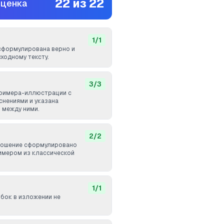
22
из
22
оценка
1
/
1
сформулирована верно и
ходному тексту.
3
/
3
примера-иллюстрации с
нениями и указана
 между ними.
2
/
2
ношение сформулировано
имером из классической
1
/
1
бок в изложении не