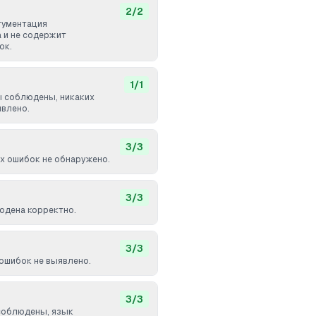
2
/
2
ргументация
 и не содержит
ок.
1
/
1
 соблюдены, никаких
явлено.
3
/
3
 ошибок не обнаружено.
3
/
3
юдена корректно.
3
/
3
ошибок не выявлено.
3
/
3
соблюдены, язык