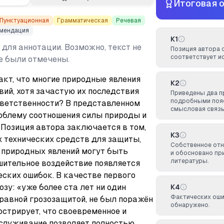
Итоговая 
Пунктуационная
Грамматическая
Речевая
мендация
К1
 для аннотации. Возможно, текст не
Позиция автора 
соответствует ис
не были отмечены.
кт, что многие природные явления 
К2
ий, хотя зачастую их последствия 
Приведены два 
подробными пояс
тветственности? В представленном 
смысловая связь
облему соотношения силы природы и 
 Позиция автора заключается в том, 
К3
 технических средств для защиты, 
Собственное от
 природных явлений могут быть 
и обосновано пр
литературы.
шительное воздействие появляется 
ских ошибок. В качестве первого 
зу: «уже более ста лет ни один 
К4
Фактических оши
равной грозозащитой, не был поражён 
обнаружено.
стрирует, что своевременное и 
служивание позволяет полностью 