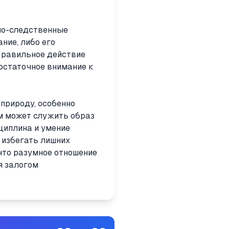
но-следственные
ние, либо его
Правильное действие
остаточное внимание к
природу, особенно
ом может служить образ
сциплина и умение
 избегать лишних
что разумное отношение
я залогом