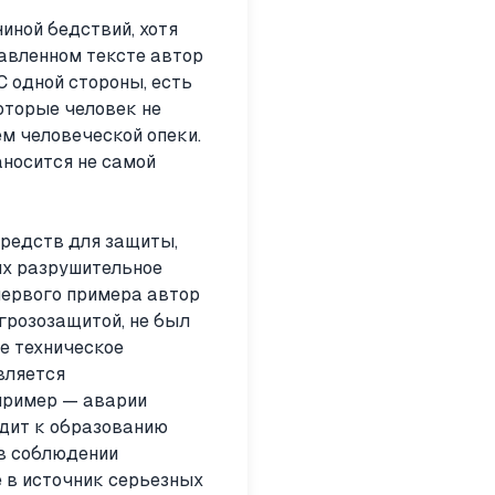
иной бедствий, хотя
авленном тексте автор
С одной стороны, есть
оторые человек не
ем человеческой опеки.
аносится не самой
средств для защиты,
их разрушительное
первого примера автор
 грозозащитой, не был
е техническое
вляется
пример — аварии
одит к образованию
 в соблюдении
 в источник серьезных