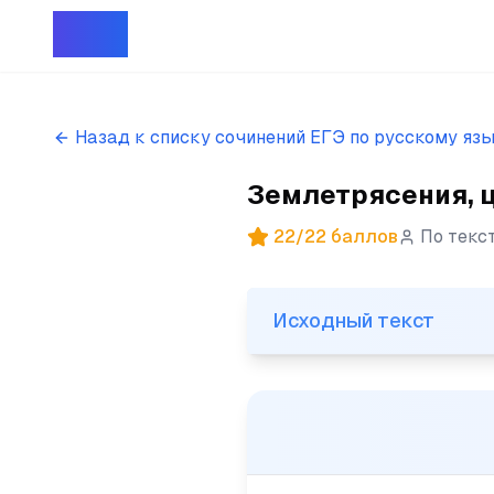
Репет
Назад к списку сочинений ЕГЭ по русскому яз
Землетрясения, ц
22
/
22
баллов
По текс
Исходный текст
Исходный текст
(1)Землетрясения, цунами, 