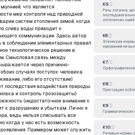
К5
олнией, что является 
Речь логична, а
сти мер контроля над природной 
последовательна
логических ошиб
варии систем отопления зимой, когда 
по сливу воды приводит к 
ающего коммуникации. Здесь автор 
К6
Этические нормы
ь в соблюдении элементарных правил 
нарушений не вы
ое технологическое решение в 
м. Смысловая связь между 
К7
ыражается через причинно-
Орфографических
обоих случаях поступок человека 
ивание, либо его отсутствие) 
К8
т последствия воздействия природы. 
Пунктуация собл
новка и контроль грозозащиты) 
режность (недостаточное внимание к 
К9
т к разрушению и убыткам. Лично я 
Грамматических 
а, ведь нельзя списывать все 
но когда у нас есть возможность 
К10
проявления. Примером может служить 
Речевые нормы 