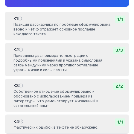
К1
1
/
1
Позиция рассказчика по проблеме сформулирована
верно и четко отражает основное послание
исходного текста.
К2
3
/
3
Приведены два примера-иллюстрации с
подробными пояснениями и указана смысловая
связь между ними через противопоставление
утраты жизни и силы памяти.
К3
2
/
2
Собственное отношение сформулировано и
обосновано с использованием примера из
литературы, что демонстрирует жизненный и
читательский опыт.
К4
1
/
1
Фактических ошибок в тексте не обнаружено.