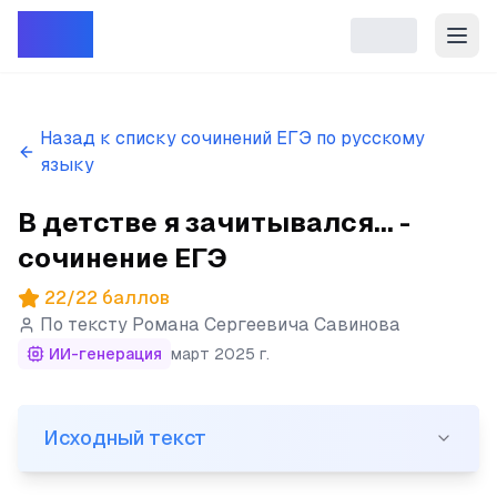
Репет
Назад к списку сочинений ЕГЭ по русскому
языку
В детстве я зачитывался... -
сочинение ЕГЭ
22
/
22
баллов
По тексту
Романа Сергеевича Савинова
ИИ-генерация
март 2025 г.
Исходный текст
Исходный текст
(1)В детстве я зачитывался книжками про индейцев и 