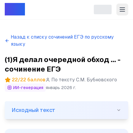
Репет
Назад к списку сочинений ЕГЭ по русскому
языку
(1)Я делал очередной обход ... -
сочинение ЕГЭ
22
/
22
баллов
По тексту
С.М. Бубновского
ИИ-генерация
январь 2026 г.
Исходный текст
Исходный текст
(1)Я делал очередной обход пациентов первого корпу