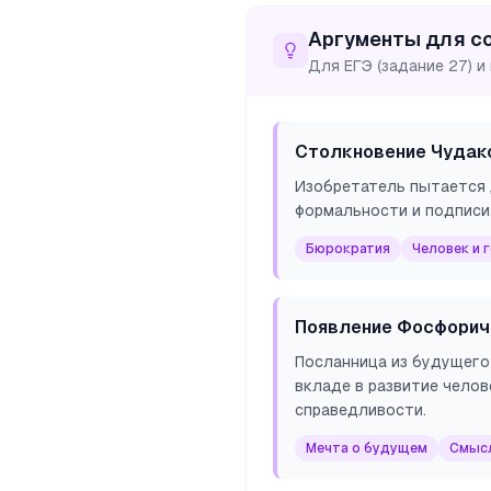
Аргументы для с
Для ЕГЭ (задание 27) и
Столкновение Чудак
Изобретатель пытается 
формальности и подписи
Бюрократия
Человек и 
Появление Фосфори
Посланница из будущего
вкладе в развитие челов
справедливости.
Мечта о будущем
Смыс