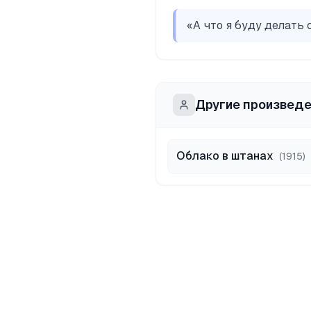
«
А что я буду делать
Другие произвед
Облако в штанах
(
1915
)