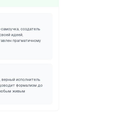
-самоучка, создатель
своей идеей,
тавлен прагматичному
, верный исполнитель
 доводит формализм до
 любым живым