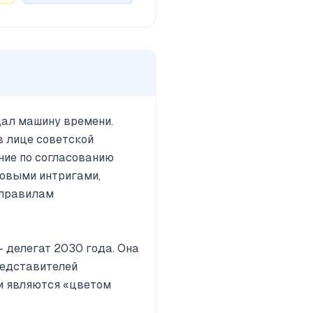
дал машину времени.
в лице советской
ние по согласованию
товыми интригами,
 правилам
 делегат 2030 года. Она
редставителей
и являются «цветом