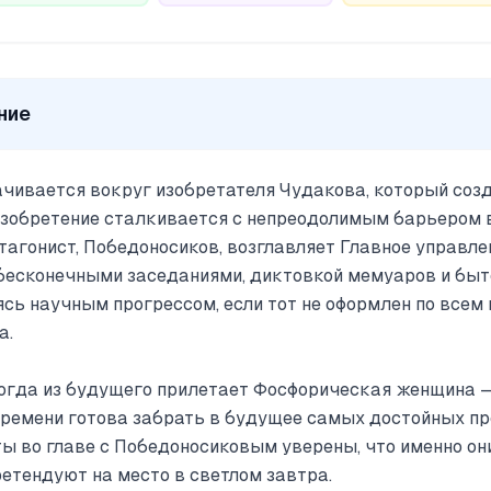
ние
чивается вокруг изобретателя Чудакова, который соз
изобретение сталкивается с непреодолимым барьером 
тагонист, Победоносиков, возглавляет Главное управле
т бесконечными заседаниями, диктовкой мемуаров и бы
ясь научным прогрессом, если тот не оформлен по всем
а.
когда из будущего прилетает Фосфорическая женщина —
времени готова забрать в будущее самых достойных п
ы во главе с Победоносиковым уверены, что именно он
етендуют на место в светлом завтра.