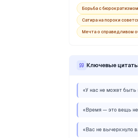
Борьба с бюрократизмо
Сатира на пороки советс
Мечта о справедливом 
Ключевые цитат
«
У нас не может быть
«
Время — это вещь не
«
Вас не вычеркнуло в