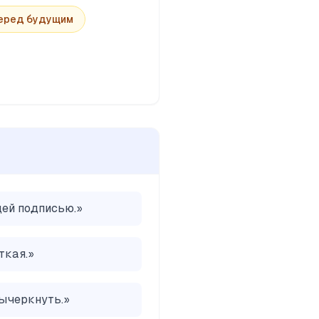
перед будущим
щей подписью.
»
ткая.
»
вычеркнуть.
»