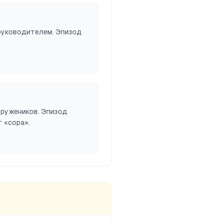
руководителем. Эпизод
тружеников. Эпизод
 «сора».