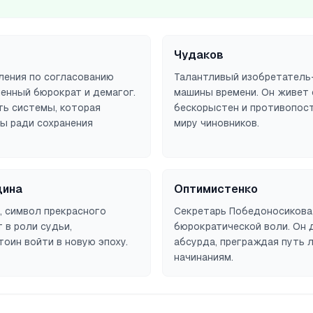
Чудаков
ления по согласованию
Талантливый изобретатель
ленный бюрократ и демагог.
машины времени. Он живет 
ть системы, которая
бескорыстен и противопос
ы ради сохранения
миру чиновников.
щина
Оптимистенко
, символ прекрасного
Секретарь Победоносикова
 в роли судьи,
бюрократической воли. Он
оин войти в новую эпоху.
абсурда, преграждая путь
начинаниям.