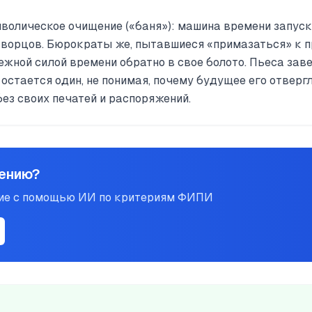
мволическое очищение («баня»): машина времени запуск
 творцов. Бюрократы же, пытавшиеся «примазаться» к 
ной силой времени обратно в свое болото. Пьеса зав
остается один, не понимая, почему будущее его отвергл
без своих печатей и распоряжений.
нению?
ние с помощью ИИ по критериям ФИПИ