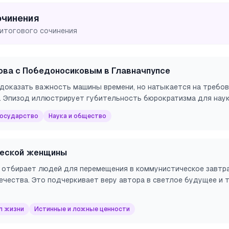
очинения
 итогового сочинения
ова с Победоносиковым в Главначпупсе
доказать важность машины времени, но натыкается на требо
. Эпизод иллюстрирует губительность бюрократизма для науки
государство
Наука и общество
ческой женщины
 отбирает людей для перемещения в коммунистическое завтра
ечества. Это подчеркивает веру автора в светлое будущее и
л жизни
Истинные и ложные ценности