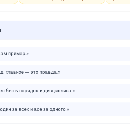
ы
там пример.
»
д, главное — это правда.
»
н быть порядок и дисциплина.
»
дин за всех и все за одного.
»