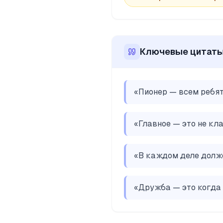
Ключевые цитат
«
Пионер — всем ребя
«
Главное — это не кла
«
В каждом деле долже
«
Дружба — это когда о