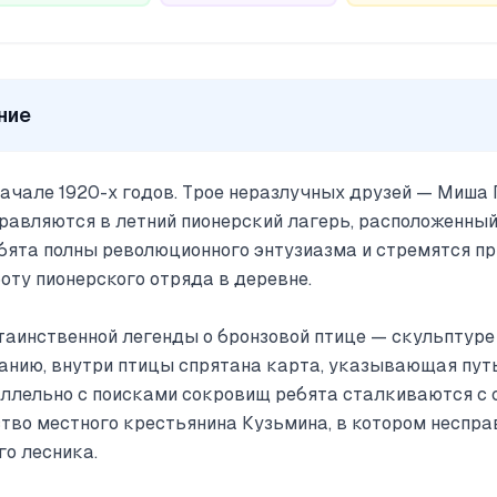
ние
начале 1920-х годов. Трое неразлучных друзей — Миша 
авляются в летний пионерский лагерь, расположенны
бята полны революционного энтузиазма и стремятся пр
оту пионерского отряда в деревне.
таинственной легенды о бронзовой птице — скульптур
анию, внутри птицы спрятана карта, указывающая пут
ллельно с поисками сокровищ ребята сталкиваются с 
ство местного крестьянина Кузьмина, в котором неспр
го лесника.