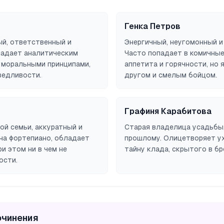
Генка Петров
ый, ответственный и
Энергичный, неугомонный и
ладает аналитическим
Часто попадает в комичные
 моральными принципами,
аппетита и горячности, но
ведливости.
другом и смелым бойцом.
Графиня Карабитова
ой семьи, аккуратный и
Старая владелица усадьбы
на фортепиано, обладает
прошлому. Олицетворяет у
и этом ни в чем не
тайну клада, скрытого в бр
ости.
очинения