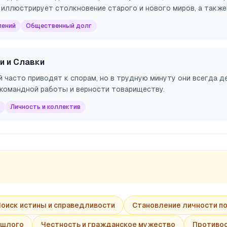
иллюстрирует столкновение старого и нового миров, а также
лений
Общественный долг
и и Славки
 часто приводят к спорам, но в трудную минуту они всегда 
командной работы и верности товариществу.
Личность и коллектив
Поиск истины и справедливости
Становление личности п
ошлого
Честность и гражданское мужество
Противос