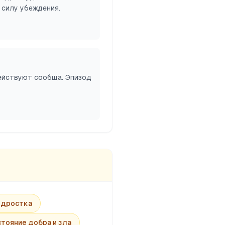
 силу убеждения.
действуют сообща. Эпизод
одростка
тояние добра и зла