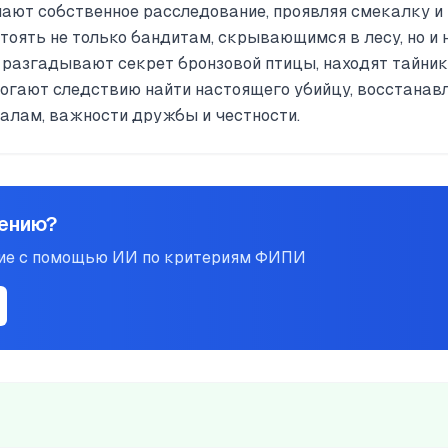
нают собственное расследование, проявляя смекалку и
тоять не только бандитам, скрывающимся в лесу, но и 
 разгадывают секрет бронзовой птицы, находят тайник
могают следствию найти настоящего убийцу, восстанав
еалам, важности дружбы и честности.
нению?
ние с помощью ИИ по критериям ФИПИ