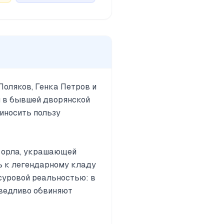
Поляков, Генка Петров и
й в бывшей дворянской
иносить пользу
е орла, украшающей
ь к легендарному кладу
суровой реальностью: в
аведливо обвиняют