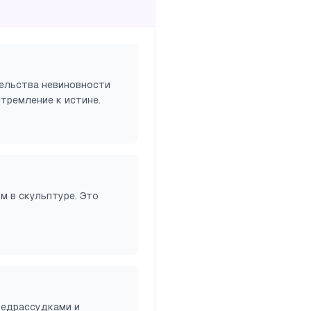
ельства невиновности
тремление к истине.
 в скульптуре. Это
редрассудками и