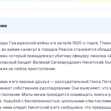
ние
годы Гражданской войны и в начале 1920-х годов. Глав
 во время каникул в городке Ревске становится облад
ожен, который принадлежал убитому офицеру линкора 
 опасный бандит Валерий Сигизмундович Никитский, бы
жия на любое преступление.
иша и его верные друзья — рассудительный Генка Пет
нают собственное расследование. Они выясняют, что 
 послание. Мальчикам приходится совмещать поиски р
: борьбой с беспризорностью, школьными спектаклями
 ними следит Никитский и его сообщники, что превращ