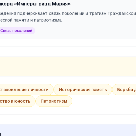
нкора «Императрица Мария»
ведения подчеркивает связь поколений и трагизм Гражданской
еской памяти и патриотизма.
Связь поколений
Становление личности
Историческая память
Борьба 
ство и юность
Патриотизм
ы