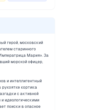
ный герой, московский
ателем старинного
«Императрица Мария». За
вший морской офицер,
ров и интеллигентный
в рукоятке кортика
азгадки с активной
 и идеологическими
ает поиски в опасное