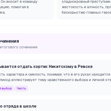
 Он вносит в команду
хладнокровный преступник
ицию, помогая в
жестокость и алчность, п
ка.
бескорыстию главных герое
очинения
 итогового сочинения
вается отдать кортик Никитскому в Ревске
ть характера и смелость, понимая, что в его руках находится
 Эпизод иллюстрирует тему нравственного выбора и личной от
й выбор
Честь
о отряда в школе