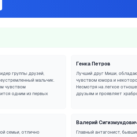
Генка Петров
лидер группы друзей,
Лучший друг Миши, облада
леустремленный мальчик.
чувством юмора и некотор
ым чувством
Несмотря на легкое отношен
ится одним из первых
друзьям и проявляет храбр
Валерий Сигизмундович
ой семьи, отлично
Главный антагонист, бывши