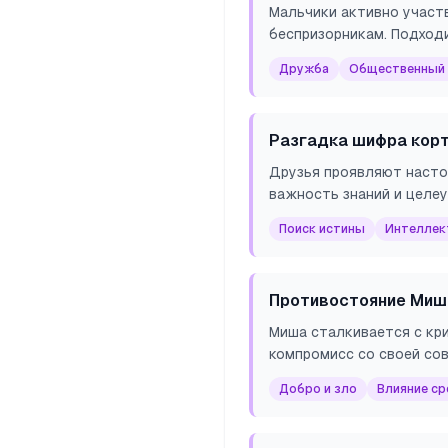
Мальчики активно участ
беспризорникам. Подход
Дружба
Общественный
Разгадка шифра корт
Друзья проявляют насто
важность знаний и целе
Поиск истины
Интеллек
Противостояние Миши
Миша сталкивается с кр
компромисс со своей со
Добро и зло
Влияние с