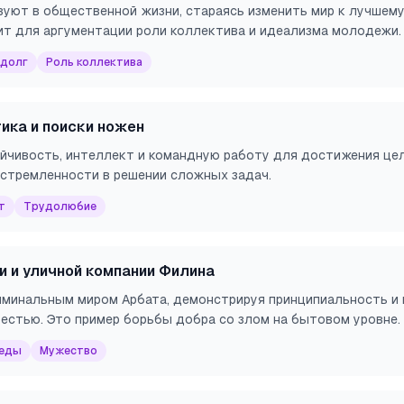
вуют в общественной жизни, стараясь изменить мир к лучшему
ит для аргументации роли коллектива и идеализма молодежи.
 долг
Роль коллектива
ика и поиски ножен
йчивость, интеллект и командную работу для достижения цел
устремленности в решении сложных задач.
т
Трудолюбие
 и уличной компании Филина
иминальным миром Арбата, демонстрируя принципиальность и 
вестью. Это пример борьбы добра со злом на бытовом уровне.
реды
Мужество