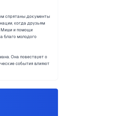
ором спрятаны документы
нации, когда друзьям
и Миши и помощи
на благо молодого
ана. Она повествует о
ические события влияют