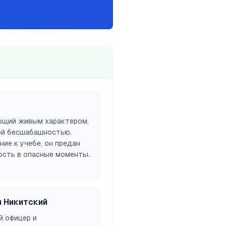
ющий живым характером,
ой бесшабашностью.
ие к учебе, он предан
ость в опасные моменты.
 Никитский
й офицер и