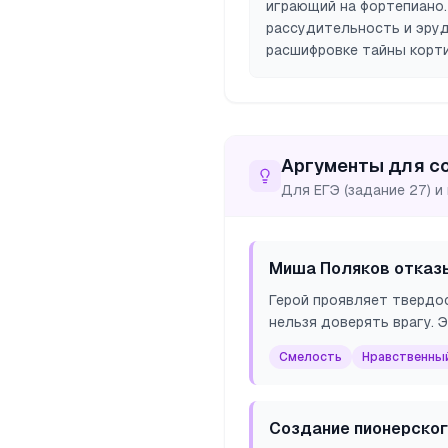
играющий на фортепиано.
рассудительность и эруд
расшифровке тайны корти
Аргументы для с
Для ЕГЭ (задание 27) и
Миша Поляков отказы
Герой проявляет твердос
нельзя доверять врагу.
Смелость
Нравственны
Создание пионерског