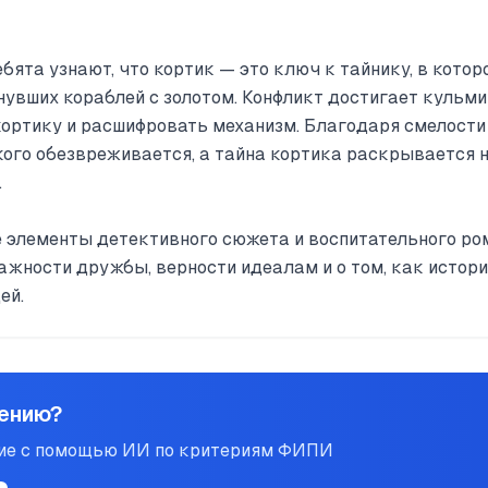
ебята узнают, что кортик — это ключ к тайнику, в кот
нувших кораблей с золотом. Конфликт достигает кульми
кортику и расшифровать механизм. Благодаря смелост
кого обезвреживается, а тайна кортика раскрывается 
.
е элементы детективного сюжета и воспитательного ром
важности дружбы, верности идеалам и о том, как истор
ей.
нению?
ние с помощью ИИ по критериям ФИПИ