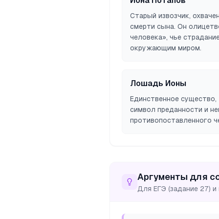
Иона Потапов
Старый извозчик, охваче
смерти сына. Он олицетв
человека», чье страдани
окружающим миром.
Лошадь Ионы
Единственное существо,
символ преданности и не
противопоставленного ч
Аргументы для с
Для ЕГЭ (задание 27) и