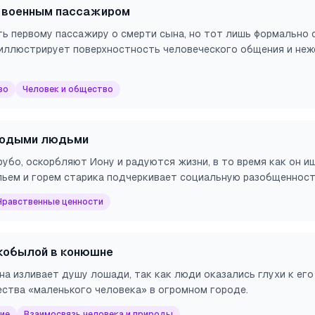
с военным пассажиром
ть первому пассажиру о смерти сына, но тот лишь формально 
 иллюстрирует поверхностность человеческого общения и неж
во
Человек и общество
лодыми людьми
убо, оскорбляют Иону и радуются жизни, в то время как он и
льем и горем старика подчеркивает социальную разобщенност
Нравственные ценности
 кобылой в конюшне
на изливает душу лошади, так как люди оказались глухи к его
ства «маленького человека» в огромном городе.
ие
Взаимосвязь человека и природы