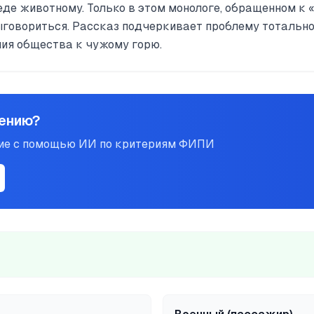
еде животному. Только в этом монологе, обращенном к 
говориться. Рассказ подчеркивает проблему тотально
ия общества к чужому горю.
нению?
ние с помощью ИИ по критериям ФИПИ