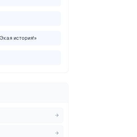
 Экая история!
»