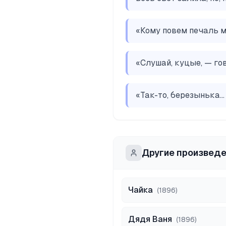
«
Кому повем печаль мо
«
Слушай, куцые, — гов
«
Так-то, березынька...
Другие произвед
Чайка
(
1896
)
Дядя Ваня
(
1896
)