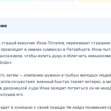
ние
, старый извозчик Иона Потапов, переживает страшное
 происходит в зимних сумерках в Петербурге. Иона пыт
пассажиров, чтобы излить душу и облегчить невыносиму
рудь».
ого, затем — компанию шумных и грубых молодых людей.
 капли сочувствия: военный быстро теряет интерес, а 
в дворницкой, куда Иона заходит погреться, он не нах
ослушав его.
 идет в конюшню к своей лошади. Не найдя понимания с