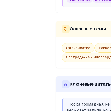
Основные темы
Одиночество
Равно
Сострадание и милосер
Ключевые цитат
«
Тоска громадная, не 
весь свет залила, но, 