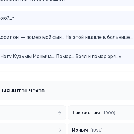
ю?...
»
орит он, — помер мой сын... На этой неделе в больнице...
 Нету Кузьмы Ионыча... Помер... Взял и помер зря...
»
ения
Антон Чехов
Три сестры
(
1900
)
Ионыч
(
1898
)