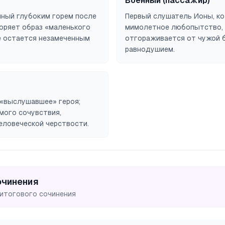
Военный (пассажир)
нный глубоким горем после
Первый слушатель Ионы, к
оряет образ «маленького
мимолетное любопытство,
е остается незамеченным
отгораживается от чужой 
равнодушием.
 «выслушавшее» героя;
мого сочувствия,
еловеческой черствости.
очинения
 итогового сочинения