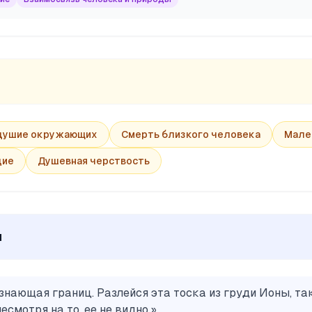
душие окружающих
Смерть близкого человека
Мале
дие
Душевная черствость
ы
знающая границ. Разлейся эта тоска из груди Ионы, так
несмотря на то, ее не видно.
»