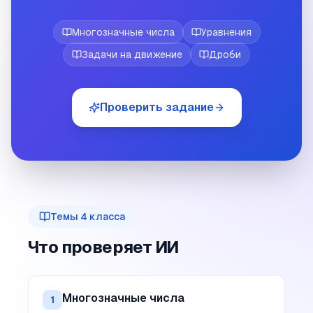
Многозначные числа
Уравнения
Задачи на движение
Дроби
Проверить задание
Темы
4
класса
Что проверяет ИИ
Многозначные числа
1