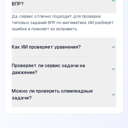
ВПР?
Да, сервис отлично подходит для проверки
типовых заданий ВПР по математике. ИИ разберёт
ошибки и поможет их исправить.
Как ИИ проверяет уравнения?
ИИ проверяет правильность нахождения
Проверяет ли сервис задачи на
неизвестного, проверку решения и оформление.
Если есть ошибка, объясняет правило нахождения
движение?
компонента.
Да, ИИ анализирует условие задачи, проверяет
Можно ли проверить олимпиадные
выбор формулы и правильность вычислений для
задач на скорость, время и расстояние.
задачи?
Да, сервис может проверить нестандартные
задачи повышенной сложности и дать подсказки
по решению.