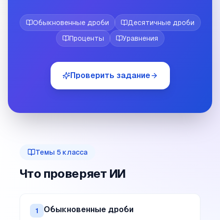
Обыкновенные дроби
Десятичные дроби
Проценты
Уравнения
Проверить задание
Темы
5
класса
Что проверяет ИИ
Обыкновенные дроби
1