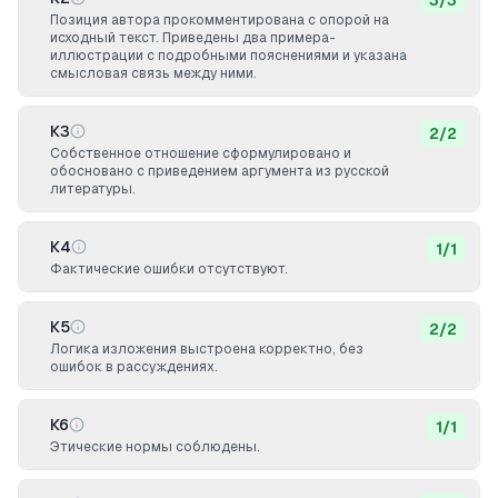
3
/
3
Позиция автора прокомментирована с опорой на
исходный текст. Приведены два примера-
иллюстрации с подробными пояснениями и указана
смысловая связь между ними.
К3
2
/
2
Собственное отношение сформулировано и
обосновано с приведением аргумента из русской
литературы.
К4
1
/
1
Фактические ошибки отсутствуют.
К5
2
/
2
Логика изложения выстроена корректно, без
ошибок в рассуждениях.
К6
1
/
1
Этические нормы соблюдены.