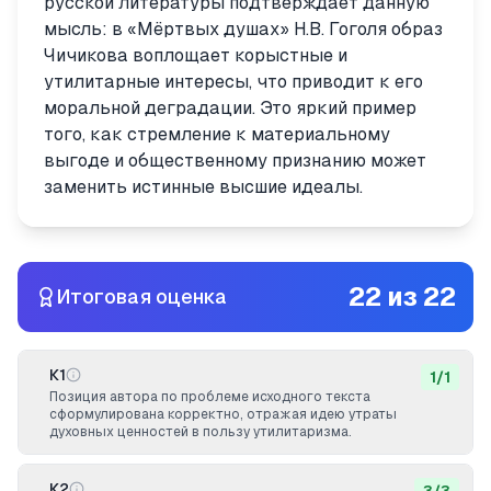
русской литературы подтверждает данную
мысль: в «Мёртвых душах» Н.В. Гоголя образ
Чичикова воплощает корыстные и
утилитарные интересы, что приводит к его
моральной деградации. Это яркий пример
того, как стремление к материальному
выгоде и общественному признанию может
заменить истинные высшие идеалы.
22
из
22
Итоговая оценка
К1
1
/
1
Позиция автора по проблеме исходного текста
сформулирована корректно, отражая идею утраты
духовных ценностей в пользу утилитаризма.
К2