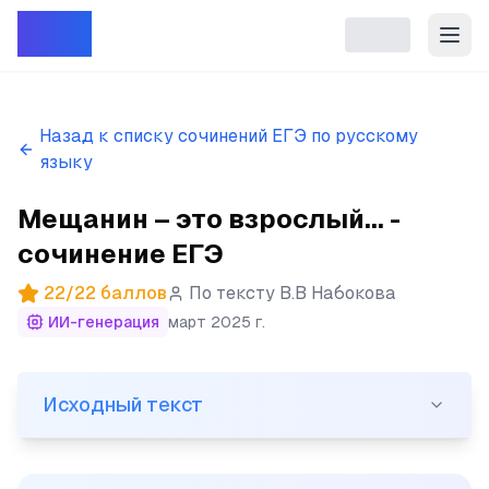
Репет
Назад к списку сочинений ЕГЭ по русскому
языку
Мещанин – это взрослый... -
сочинение ЕГЭ
22
/
22
баллов
По тексту
В.В Набокова
ИИ-генерация
март 2025 г.
Исходный текст
Исходный текст
(1) Мещанин – это взрослый человек с практичным ум