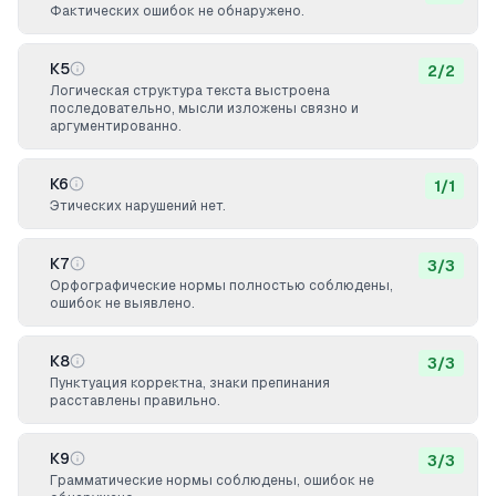
Фактических ошибок не обнаружено.
К5
2
/
2
Логическая структура текста выстроена
последовательно, мысли изложены связно и
аргументированно.
К6
1
/
1
Этических нарушений нет.
К7
3
/
3
Орфографические нормы полностью соблюдены,
ошибок не выявлено.
К8
3
/
3
Пунктуация корректна, знаки препинания
расставлены правильно.
К9
3
/
3
Грамматические нормы соблюдены, ошибок не