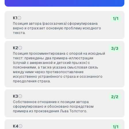
К1
1
/
1
Позиция автора (рассказчика) сформулирована
верно и отражает основную проблему исходного
текста.
К2
3
/
3
Позиция прокомментирована с опорой на исходный
текст: приведены два примера-иллюстрации
(случай с американкой и детский прыжок) с
пояснениями, а также указана смысловая связь
между ними через противопоставление
искусственно устранённого страха и осознанного
преодоления страха.
К3
2
/
2
Собственное отношение к позиции автора
сформулировано и обосновано посредством
примера из произведения Льва Толстого.
К4
1
/
1