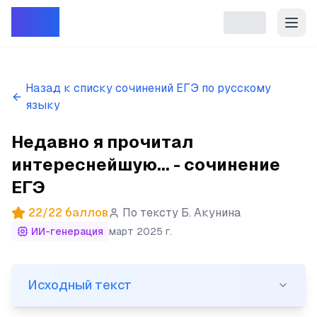
Репет
Назад к списку сочинений ЕГЭ по русскому
языку
Недавно я прочитал
интереснейшую... - сочинение
ЕГЭ
22
/
22
баллов
По тексту
Б. Акунина
ИИ-генерация
март 2025 г.
Исходный текст
Исходный текст
(1)Недавно я прочитал интереснейшую статью про одну