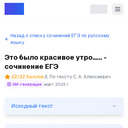
Репет
Назад к списку сочинений ЕГЭ по русскому
языку
Это было красивое утро…... -
сочинение ЕГЭ
22
/
22
баллов
По тексту
С. А. Алексиевич
ИИ-генерация
март 2025 г.
Исходный текст
Исходный текст
(1)Это было красивое утро… (2)Утреннее море. (3)Син