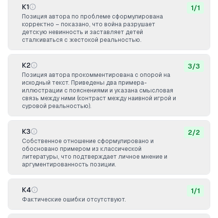
К1
1
/
1
Позиция автора по проблеме сформулирована
корректно – показано, что война разрушает
детскую невинность и заставляет детей
сталкиваться с жестокой реальностью.
К2
3
/
3
Позиция автора прокомментирована с опорой на
исходный текст. Приведены два примера-
иллюстрации с пояснениями и указана смысловая
связь между ними (контраст между наивной игрой и
суровой реальностью).
К3
2
/
2
Собственное отношение сформулировано и
обосновано примером из классической
литературы, что подтверждает личное мнение и
аргументированность позиции.
К4
1
/
1
Фактические ошибки отсутствуют.