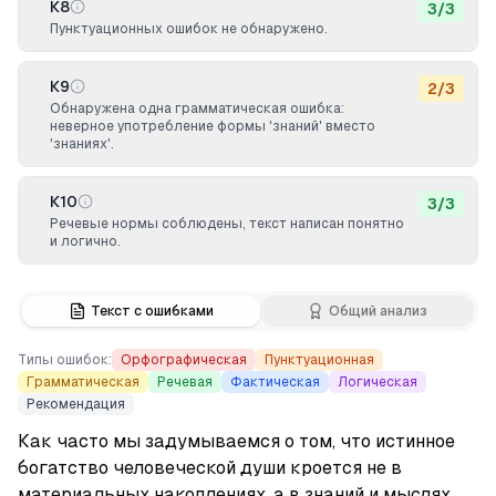
К8
3
/
3
Пунктуационных ошибок не обнаружено.
К9
2
/
3
Обнаружена одна грамматическая ошибка:
неверное употребление формы 'знаний' вместо
'знаниях'.
К10
3
/
3
Речевые нормы соблюдены, текст написан понятно
и логично.
Текст с ошибками
Общий анализ
Типы ошибок:
Орфографическая
Пунктуационная
Грамматическая
Речевая
Фактическая
Логическая
Рекомендация
Как часто мы задумываемся о том, что истинное 
богатство человеческой души кроется не в 
материальных накоплениях, а в 
знаний
 и мыслях, 