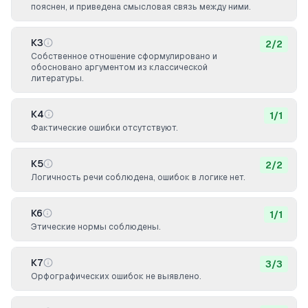
пояснен, и приведена смысловая связь между ними.
К3
2
/
2
Собственное отношение сформулировано и
обосновано аргументом из классической
литературы.
К4
1
/
1
Фактические ошибки отсутствуют.
К5
2
/
2
Логичность речи соблюдена, ошибок в логике нет.
К6
1
/
1
Этические нормы соблюдены.
К7
3
/
3
Орфографических ошибок не выявлено.