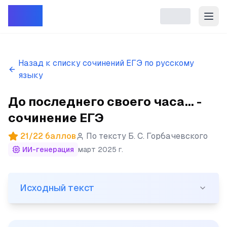
Репет
Назад к списку сочинений ЕГЭ по русскому
языку
До последнего своего часа... -
сочинение ЕГЭ
21
/
22
баллов
По тексту
Б. С. Горбачевского
ИИ-генерация
март 2025 г.
Исходный текст
Исходный текст
(1) До последнего своего часа Пушкин собирал книги.