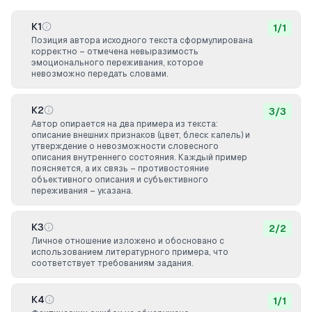
К1
1
/
1
Позиция автора исходного текста сформулирована
корректно – отмечена невыразимость
эмоционального переживания, которое
невозможно передать словами.
К2
3
/
3
Автор опирается на два примера из текста:
описание внешних признаков (цвет, блеск капель) и
утверждение о невозможности словесного
описания внутреннего состояния. Каждый пример
поясняется, а их связь – противостояние
объективного описания и субъективного
переживания – указана.
К3
2
/
2
Личное отношение изложено и обосновано с
использованием литературного примера, что
соответствует требованиям задания.
К4
1
/
1