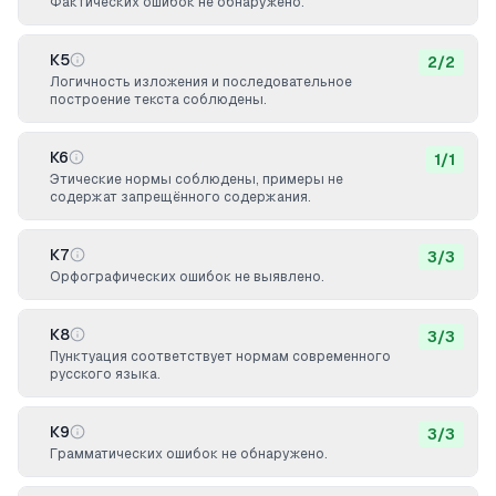
Фактических ошибок не обнаружено.
К5
2
/
2
Логичность изложения и последовательное
построение текста соблюдены.
К6
1
/
1
Этические нормы соблюдены, примеры не
содержат запрещённого содержания.
К7
3
/
3
Орфографических ошибок не выявлено.
К8
3
/
3
Пунктуация соответствует нормам современного
русского языка.
К9
3
/
3
Грамматических ошибок не обнаружено.