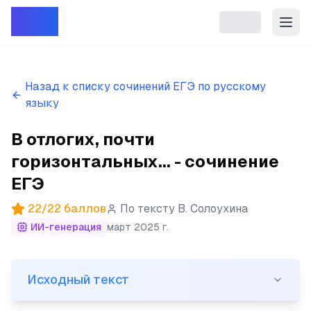
Репет
Назад к списку сочинений ЕГЭ по русскому
языку
В отлогих, почти
горизонтальных... - сочинение
ЕГЭ
22
/
22
баллов
По тексту
В. Солоухина
ИИ-генерация
март 2025 г.
Исходный текст
Исходный текст
(1)В отлогих, почти горизонтальных лучах утреннего