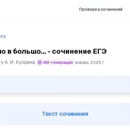
Проверка сочинений
ыку
о в большо... - сочинение ЕГЭ
ту
А. И. Куприна
ИИ-генерация
январь 2026 г.
ой оранжерее, принадлежавшей очень странному человек
Текст сочинения