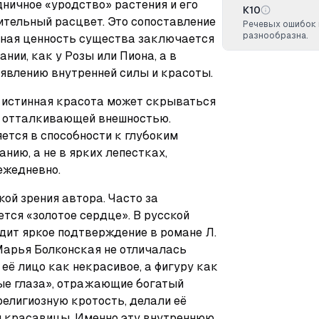
ничное «уродство» растения и его 
К10
ительный расцвет. Это сопоставление 
Речевых ошибок 
разнообразна.
нная ценность существа заключается 
ии, как у Розы или Пиона, а в 
явлению внутренней силы и красоты.
: истинная красота может скрываться 
 отталкивающей внешностью. 
ется в способности к глубоким 
ию, а не в ярких лепестках, 
ежедневно.
ой зрения автора. Часто за 
ся «золотое сердце». В русской 
дит яркое подтверждение в романе Л. 
 Марья Болконская не отличалась 
её лицо как некрасивое, а фигуру как 
ые глаза», отражающие богатый 
религиозную кротость, делали её 
 красавицы. Именно эту внутреннюю 