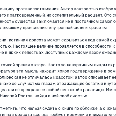
инципу противопоставления. Автор контрастно изобра
его кратковременный, но ослепительный расцвет. Это 
енность существа заключается не в постоянном самолю
 к высшему проявлению внутренней силы и красоты.
ясна: истинная красота может скрываться под самой с
тью. Настоящее величие проявляется в способности к
не в ярких лепестках, доступных каждому взору ежедн
 точкой зрения автора. Часто за невзрачным лицом ск
ературе эта мысль находит яркое подтверждение в рома
олконская не отличалась красотой: автор описывает её
днако её «лучистые глаза», отражающие богатый внутр
 делали её прекраснее любой светской красавицы. Име
Николай Ростов, найдя в ней своё счастье.
тметить, что нельзя судить о книге по обложке, а о жи
тинная красота всегда требует времени и внимательно