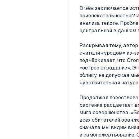
В чём заключается исти
привлекательностью? И
анализа тексте. Пробл
центральной в данном 
Раскрывая тему, автор
считали «уродом» из-за
подчёркивает, что Сто
«острое страдание». Эт
облику, не допуская мы
чувствительная натура
Продолжая повествовани
растение расцветает вс
мига совершенства. «Б
всех обитателей оранже
сначала мы видим внеш
и самопожертвование. С