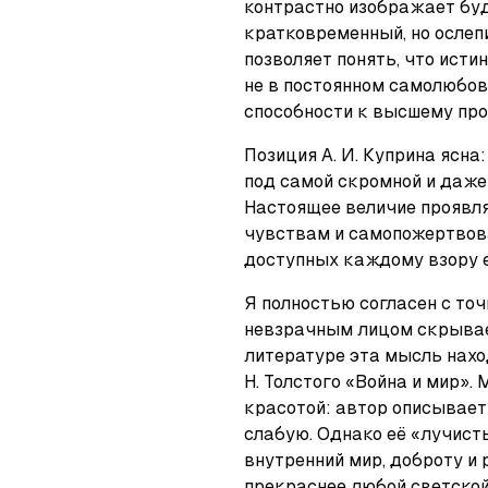
контрастно изображает буд
кратковременный, но ослеп
позволяет понять, что исти
не в постоянном самолюбован
способности к высшему про
Позиция А. И. Куприна ясна
под самой скромной и даже
Настоящее величие проявля
чувствам и самопожертвован
доступных каждому взору 
Я полностью согласен с точк
невзрачным лицом скрывает
литературе эта мысль нахо
Н. Толстого «Война и мир».
красотой: автор описывает 
слабую. Однако её «лучист
внутренний мир, доброту и 
прекраснее любой светской