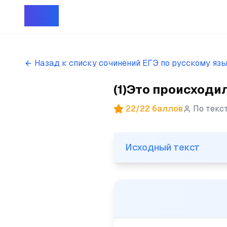
Репет
Назад к списку сочинений ЕГЭ по русскому яз
(1)Это происходил
22
/
22
баллов
По текс
Исходный текст
Исходный текст
(1)Это происходило в больш