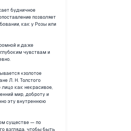
жает будничное
сопоставление позволяет
бовании, как у Розы или
кромной и даже
 глубоким чувствам и
евно.
рывается «золотое
не Л. Н. Толстого
 лицо как некрасивое,
енний мир, доброту и
нно эту внутреннюю
вом существе — по
го взгляда, чтобы быть