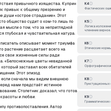
тствия привычного изящества. Куприн 
К4
Фактических оши
ик привык к общему презрению и 
е души «острое страдание». Этот 
то общество судит о ком-то лишь по 
К5
Логика изложени
ая мысли о том, что за неприглядной 
членение верное.
я глубокая и чувствительная натура.
писатель описывает момент триумфа 
К6
Этические норм
то растение расцветает всего на 
се свои жизненные силы ради 
а. «Белоснежные цветы невиданной 
К7
Орфографических
 который заставил всех обитателей 
щении. Этот эпизод 
 если сначала мы видим внешнюю 
К8
Пунктуационных 
перед нами предстаёт истинное 
ование. Столетник доказал, что готов 
 красоты и любви.
К9
Грамматических 
пу противопоставления. Автор 