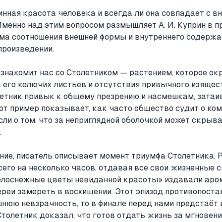
нная красота человека и всегда ли она совпадает с в
менно над этим вопросом размышляет А. И. Куприн в 
ема соотношения внешней формы и внутреннего содержа
произведении.
 знакомит нас со Столетником — растением, которое 
 его колючих листьев и отсутствия привычного изящес
летник привык к общему презрению и насмешкам, затаив
от пример показывает, как часто общество судит о ко
сли о том, что за неприглядной оболочкой может скрыва
.
е, писатель описывает момент триумфа Столетника. Ра
его на несколько часов, отдавая все свои жизненные 
елоснежные цветы невиданной красоты» издавали аром
реи замереть в восхищении. Этот эпизод противопоста
нюю невзрачность, то в финале перед нами предстаёт 
толетник доказал, что готов отдать жизнь за мгновени