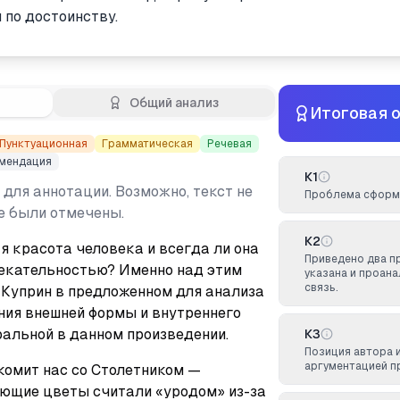
 по достоинству.
Общий анализ
Итоговая 
Пунктуационная
Грамматическая
Речевая
мендация
К1
 для аннотации. Возможно, текст не
Проблема сформу
не были отмечены.
К2
 красота человека и всегда ли она 
Приведено два п
екательностью? Именно над этим 
указана и проан
связь.
 Куприн в предложенном для анализа 
ния внешней формы и внутреннего 
альной в данном произведении.
К3
Позиция автора 
аргументацией п
комит нас со Столетником — 
ющие цветы считали «уродом» из-за 