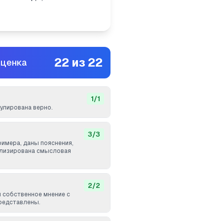
22
из
22
оценка
1
/
1
лирована верно.
3
/
3
римера, даны пояснения,
ализирована смысловая
2
/
2
и собственное мнение с
редставлены.