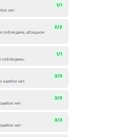
1
/
1
бок нет.
2
/
2
я соблюдена, абзацное
1
/
1
ы соблюдены.
3
/
3
 ошибок нет.
3
/
3
ошибок нет.
3
/
3
ошибок нет.