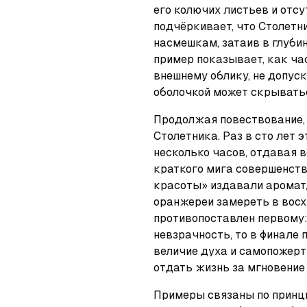
его колючих листьев и отсу
подчёркивает, что Столетн
насмешкам, затаив в глубин
пример показывает, как час
внешнему облику, не допуск
оболочкой может скрыватьс
Продолжая повествование, 
Столетника. Раз в сто лет э
несколько часов, отдавая в
краткого мига совершенств
красоты» издавали аромат,
оранжереи замереть в восхи
противопоставлен первому:
невзрачность, то в финале 
величие духа и самопожертв
отдать жизнь за мгновение
Примеры связаны по принци