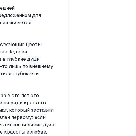
нешней
предложенном для
ния является
окружающие цветы
тва. Куприн
 в глубине души
м-то лишь по внешнему
ться глубокая и
з в сто лет это
силы ради краткого
ат, который заставил
влен первому: если
истинное величие духа
е красоты и любви.