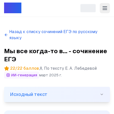
Репет
Назад к списку сочинений ЕГЭ по русскому
языку
Мы все когда-то в... - сочинение
ЕГЭ
22
/
22
баллов
По тексту
Е. А. Лебедевой
ИИ-генерация
март 2025 г.
Исходный текст
Исходный текст
(1)Мы все когда-то в детстве могли чувствовать себ