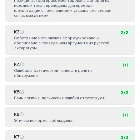
Позиция автора прокомментирована с опорой на
исходный текст; приведены два примера-
иллюстрации с пояснениями и указана смысловая
связь между ними.
К3
2
/
2
Собственное отношение сформулировано и
обосновано с приведением аргумента из русской
литературы.
К4
1
/
1
Ошибок в фактической точности речи не
обнаружено.
К5
2
/
2
Речь логична, логические ошибки отсутствуют.
К6
1
/
1
Этические нормы соблюдены.
К7
3
/
3