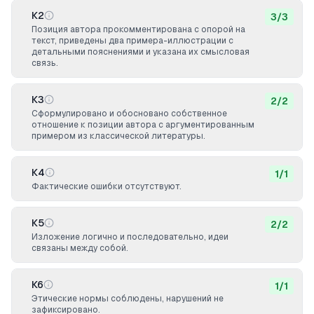
К2
3
/
3
Позиция автора прокомментирована с опорой на
текст, приведены два примера-иллюстрации с
детальными пояснениями и указана их смысловая
связь.
К3
2
/
2
Сформулировано и обосновано собственное
отношение к позиции автора с аргументированным
примером из классической литературы.
К4
1
/
1
Фактические ошибки отсутствуют.
К5
2
/
2
Изложение логично и последовательно, идеи
связаны между собой.
К6
1
/
1
Этические нормы соблюдены, нарушений не
зафиксировано.