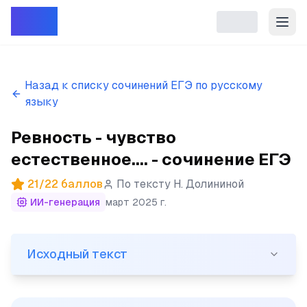
Репет
Назад к списку сочинений ЕГЭ по русскому
языку
Ревность - чувство
естественное.... - сочинение ЕГЭ
21
/
22
баллов
По тексту
Н. Долининой
ИИ-генерация
март 2025 г.
Исходный текст
Исходный текст
(1)Ревность - чувство естественное. (2)Его в той ил