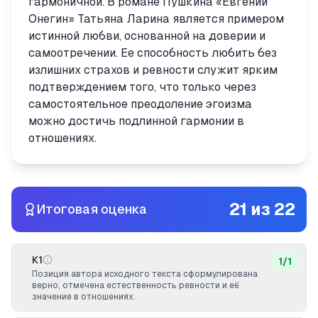
гармоничной. В романе Пушкина «Евгений
Онегин» Татьяна Ларина является примером
истинной любви, основанной на доверии и
самоотречении. Ее способность любить без
излишних страхов и ревности служит ярким
подтверждением того, что только через
самостоятельное преодоление эгоизма
можно достичь подлинной гармонии в
отношениях.
21
из
22
Итоговая оценка
К1
1
/
1
Позиция автора исходного текста сформулирована
верно, отмечена естественность ревности и её
значение в отношениях.