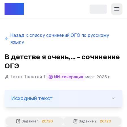
Репет
Назад к списку сочинений ОГЭ по русскому
языку
В детстве я очень,... - сочинение
ОГЭ
Текст Толстой Т.
ИИ-генерация
март 2025 г.
Исходный текст
Исходный текст
(1)В детстве я очень, очень старалась полюбить теат
Задание 1.
20
/
20
Задание 2.
20
/
20