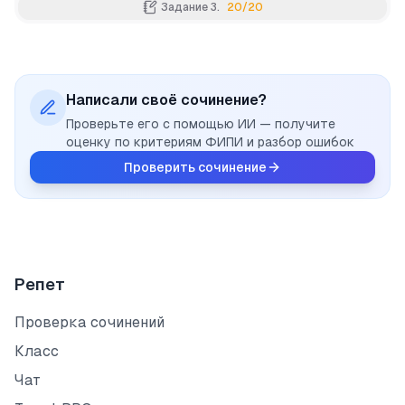
Задание 3.
20
/
20
Напишите сочинение-рассуждение, раскрывая смысл в
Напишите сочинение-рассуждение. Объясните, как Вы
Как Вы понимаете значение словосочетания НАСТОЯЩЕ
Написали своё сочинение?
Проверьте его с помощью ИИ — получите
оценку по критериям ФИПИ и разбор ошибок
Проверить сочинение
Репет
Проверка сочинений
Класс
Чат