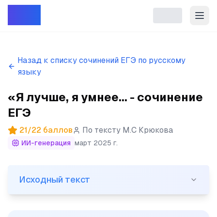
Репет
Назад к списку сочинений ЕГЭ по русскому
языку
«Я лучше, я умнее... - сочинение
ЕГЭ
21
/
22
баллов
По тексту
М.С Крюкова
ИИ-генерация
март 2025 г.
Исходный текст
Исходный текст
(1)«Я лучше, я умнее всех». (2)Человек такой мораль