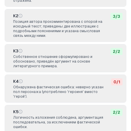
отражена.
К2
3
/
3
Позиция автора прокомментирована с опорой на
исходный текст; приведены две иллюстрации с
подробными пояснениями и указана смысловая
связь между ними.
К3
2
/
2
Собственное отношение сформулировано и
обосновано, приведён аргумент на основе
литературного примера.
К4
0
/
1
Обнаружена фактическая ошибка: неверно указан
пол персонажа (употреблено 'героиня' вместо
'герой').
К5
2
/
2
Логичность изложения соблюдена, аргументация
последовательна, за исключением фактической
ошибки.