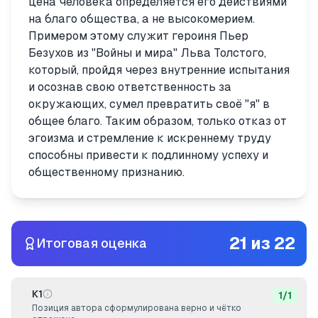
цена человека определяется его действиями
на благо общества, а не высокомерием.
Примером этому служит героиня Пьер
Безухов из "Войны и мира" Льва Толстого,
который, пройдя через внутренние испытания
и осознав свою ответственность за
окружающих, сумел превратить своё "я" в
общее благо. Таким образом, только отказ от
эгоизма и стремление к искреннему труду
способны привести к подлинному успеху и
общественному признанию.
21
из
22
Итоговая оценка
К1
1
/
1
Позиция автора сформулирована верно и чётко