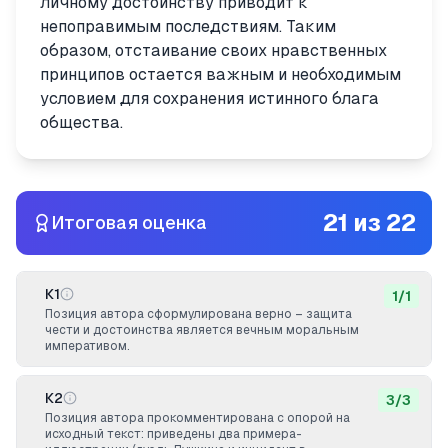
личному достоинству приводит к
непоправимым последствиям. Таким
образом, отстаивание своих нравственных
принципов остается важным и необходимым
условием для сохранения истинного блага
общества.
21
из
22
Итоговая оценка
К1
1
/
1
Позиция автора сформулирована верно – защита
чести и достоинства является вечным моральным
императивом.
К2
3
/
3
Позиция автора прокомментирована с опорой на
исходный текст: приведены два примера-