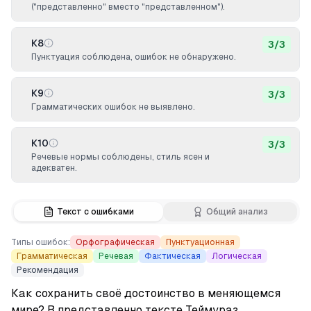
("представленно" вместо "представленном").
К8
3
/
3
Пунктуация соблюдена, ошибок не обнаружено.
К9
3
/
3
Грамматических ошибок не выявлено.
К10
3
/
3
Речевые нормы соблюдены, стиль ясен и
адекватен.
Текст с ошибками
Общий анализ
Типы ошибок:
Орфографическая
Пунктуационная
Грамматическая
Речевая
Фактическая
Логическая
Рекомендация
Как сохранить своё достоинство в меняющемся 
мире? В 
представленно
 тексте Теймураз 