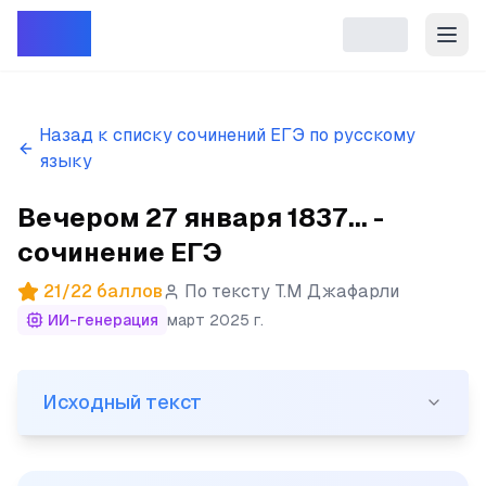
Репет
Назад к списку сочинений ЕГЭ по русскому
языку
Вечером 27 января 1837... -
сочинение ЕГЭ
21
/
22
баллов
По тексту
Т.М Джафарли
ИИ-генерация
март 2025 г.
Исходный текст
Исходный текст
(1)Вечером 27 января 1837 года по Петербургу разне