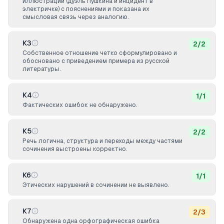
иллюстрации (дуэль Пушкина и инцидент в
электричке) с пояснениями и показана их
смысловая связь через аналогию.
К3
2
/
2
Собственное отношение четко сформулировано и
обосновано с приведением примера из русской
литературы.
К4
1
/
1
Фактических ошибок не обнаружено.
К5
2
/
2
Речь логична, структура и переходы между частями
сочинения выстроены корректно.
К6
1
/
1
Этических нарушений в сочинении не выявлено.
К7
2
/
3
Обнаружена одна орфографическая ошибка