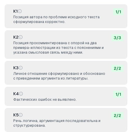
К1
1
/
1
Позиция автора по проблеме исходного текста
сформулирована корректно.
К2
3
/
3
Позиция прокомментирована с опорой на два
примера-иллюстрации из текста с пояснениями и
указана смысловая связь между ними.
К3
2
/
2
Личное отношение сформулировано и обосновано
с приведением аргумента из литературы.
К4
1
/
1
Фактических ошибок не выявлено.
К5
2
/
2
Речь логична, аргументация последовательна и
структурирована.