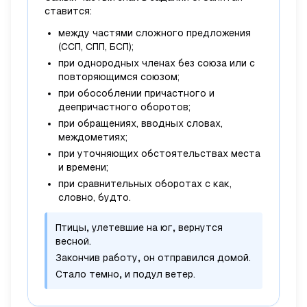
ставится:
между частями сложного предложения
(ССП, СПП, БСП);
при однородных членах без союза или с
повторяющимся союзом;
при обособлении причастного и
деепричастного оборотов;
при обращениях, вводных словах,
междометиях;
при уточняющих обстоятельствах места
и времени;
при сравнительных оборотах с
как,
словно, будто
.
Птицы
,
улетевшие на юг
,
вернутся
весной.
Закончив работу
,
он отправился домой.
Стало темно
,
и подул ветер.