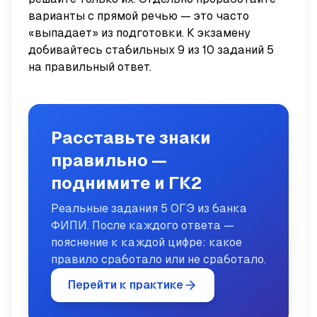
варианты с прямой речью — это часто
«выпадает» из подготовки. К экзамену
добивайтесь стабильных 9 из 10 заданий 5
на правильный ответ.
Расставьте знаки
правильно —
поднимите и ГК2
Реальные задания 5 ОГЭ из банка
ФИПИ. После каждого ответа —
пояснение к каждой цифре: какое
правило сработало или не сработало.
Перейти к практике