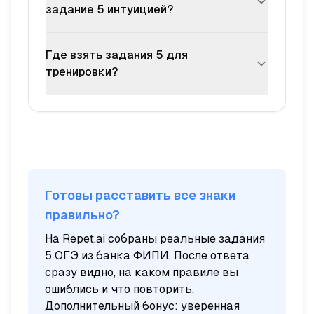
кавычки» — да, обе позиции (открывающую
задание 5 интуицией?
и закрывающую). Если формулировка общая
(«должны стоять знаки препинания») —
Иногда — да, если у вас сильное языковое
Где взять задания 5 для
кавычки тоже считаются знаками, обе
чутьё. Но риск высок: ФИПИ специально
цифры тоже идут в ответ.
подбирает предложения с «обманчиво
тренировки?
звучащими» позициями, особенно перед
союзом «и» и в БСП. Надёжнее всего знать
Открытый банк заданий ФИПИ (раздел ОГЭ,
базовые правила и алгоритм.
русский язык, задание 5) — основной
источник. Эти же задания загружены в
тренажёр Repet.ai с пояснениями к каждой
позиции — удобно решать сериями.
Готовы расставить все знаки
правильно?
На Repet.ai собраны реальные задания
5 ОГЭ из банка ФИПИ. После ответа
сразу видно, на каком правиле вы
ошиблись и что повторить.
Дополнительный бонус: уверенная