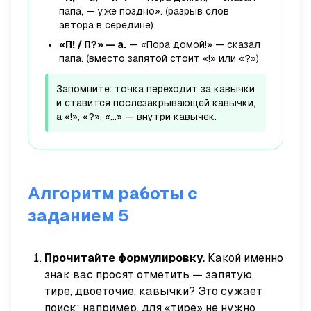
папа, — уже поздно».
(разрыв слов
автора в середине)
«П! / П?» — а.
— «Пора домой!» — сказал
папа.
(вместо запятой стоит «!» или «?»)
Запомните: точка переходит за кавычки
и ставится
после
закрывающей кавычки,
а «!», «?», «…» —
внутри
кавычек.
Алгоритм работы с
заданием 5
Прочитайте формулировку.
Какой именно
знак вас просят отметить — запятую,
тире, двоеточие, кавычки? Это сужает
поиск: например, для «тире» не нужно