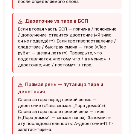
после определяемого слова.
Двоеточие vs тире в БСП
Если вторая часть БСП —
причина / пояснение
/ дополнение
, ставится двоеточие («Я знаю:
он не подведёт»). Если
противопоставление /
следствие / быстрая смена
— тире («Лес
рубят — щепки летят»). Проверьте, что
подставляется: «потому что / а именно» →
двоеточие; «но / поэтому» → тире.
Прямая речь — путаница тире и
двоеточия
Слова автора
перед
прямой речью —
двоеточие («Папа сказал: „Пора домой“»).
Слова автора
после
прямой речи — тире
(«„Пора домой“, — сказал папа»). Запомните
эту последовательность: А-двоеточие-П, П-
запятая-тире-а.