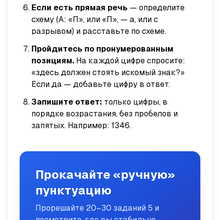
Если есть прямая речь
— определите
схему (А: «П», или «П», — а, или с
разрывом) и расставьте по схеме.
Пройдитесь по пронумерованным
позициям.
На каждой цифре спросите:
«здесь должен стоять искомый знак?»
Если да — добавьте цифру в ответ.
Запишите ответ:
только цифры, в
порядке возрастания, без пробелов и
запятых. Например:
1346
.
Прокачайте «ручную»
пунктуацию
Прорешайте 20–30 заданий 5 и
посмотрите, где вы стабильно