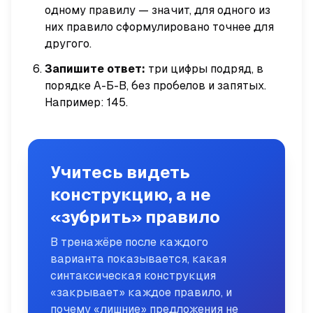
одному правилу — значит, для одного из
них правило сформулировано
точнее
для
другого.
Запишите ответ:
три цифры подряд, в
порядке А-Б-В, без пробелов и запятых.
Например:
145
.
Учитесь видеть
конструкцию, а не
«зубрить» правило
В тренажёре после каждого
варианта показывается, какая
синтаксическая конструкция
«закрывает» каждое правило, и
почему «лишние» предложения не