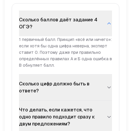
Сколько баллов даёт задание 4
ОГЭ?
1 первичный балл. Принцип «всё или ничего»:
если хотя бы одна цифра неверна, эксперт
ставит 0. Поэтому даже при правильно
определённых правилах А и Б одна ошибка в
В обнуляет балл.
Сколько цифр должно быть в
ответе?
Ровно 3 — по одной на каждое правило (А, Б,
Что делать, если кажется, что
В). Записываются в порядке правил, без
пробелов и запятых. Например: 245. Если у
одно правило подходит сразу к
вас в ответе 2 или 4 цифры — значит, вы
двум предложениям?
что-то поняли неправильно: правил всегда