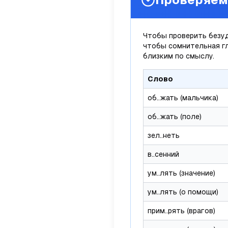
Чтобы проверить безуд
чтобы сомнительная г
близким по смыслу.
Слово
об..жать (мальчика)
об..жать (поле)
зел..неть
в..сенний
ум..лять (значение)
ум..лять (о помощи)
прим..рять (врагов)