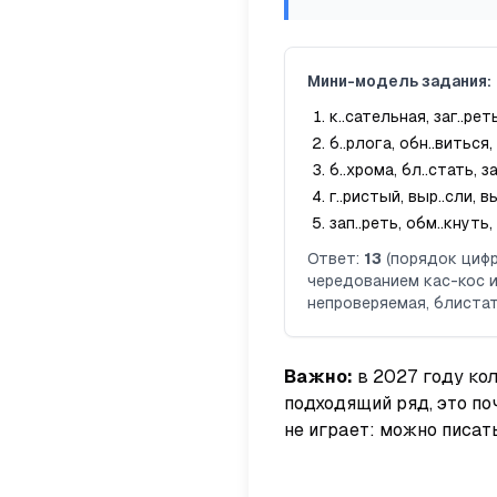
Мини-модель задания:
к..сательная, заг..рет
б..рлога, обн..виться,
б..хрома, бл..стать, з
г..ристый, выр..сли, в
зап..реть, обм..кнуть,
Ответ:
13
(порядок цифр
чередованием
кас-кос
непроверяемая,
блиста
Важно:
в 2027 году ко
подходящий ряд, это п
не играет: можно писа