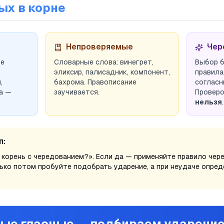
ых в корне
Непроверяемые
Чер
ое
Словарные слова:
винегрет
,
Выбор б
эликсир
,
палисадник
,
компонент
,
правила
ы
,
бахрома
. Правописание
согласн
а —
заучивается.
Проверо
нельзя
.
п:
 корень с чередованием?». Если да — применяйте правило чер
ько потом пробуйте подобрать ударение, а при неудаче опред
ые гласные — подбираем ударени