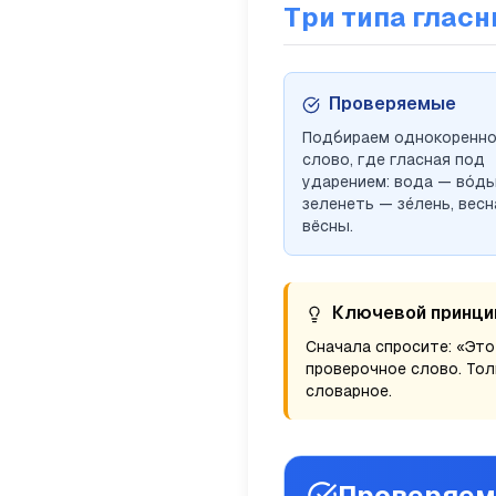
Три типа гласн
Проверяемые
Подбираем однокоренн
слово, где гласная под
ударением:
вода — во́д
зеленеть — зе́лень
,
весн
вёсны
.
Ключевой принци
Сначала спросите: «Это
проверочное слово. Тол
словарное.
Проверяем