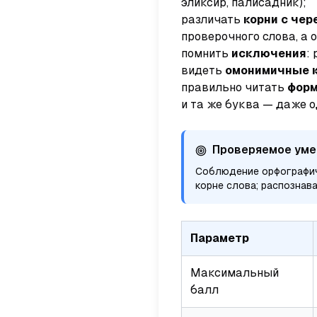
эликсир
,
палисадник
);
различать
корни с че
проверочного слова, а 
помнить
исключения
:
видеть
омонимичные 
правильно читать
форм
и та же буква — даже о
Проверяемое уме
Соблюдение орфографич
корне слова; распознав
Параметр
Максимальный
балл