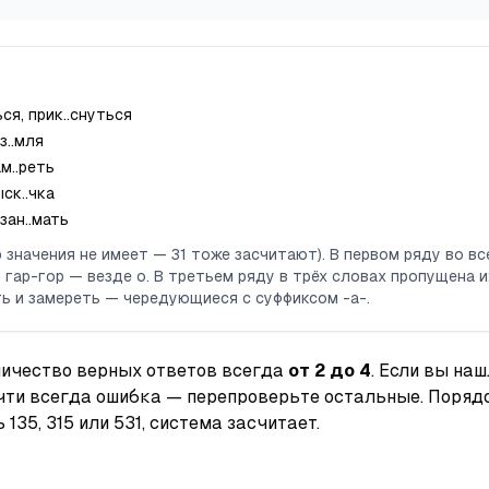
ься, прик..снуться
 з..мля
ам..реть
ыск..чка
 зан..мать
 значения не имеет —
31
тоже засчитают). В первом ряду во вс
и
гар-гор
— везде
о
. В третьем ряду в трёх словах пропущена
и
ть
и
замереть
— чередующиеся с суффиксом
-а-
.
личество верных ответов всегда
от 2 до 4
. Если вы на
очти всегда ошибка — перепроверьте остальные. Порядо
ть
135
,
315
или
531
, система засчитает.