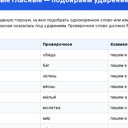
арную гласную, нужно подобрать однокоренное слово или изм
ласная оказалась под ударением. Проверочное слово должно 
Проверочное
Коммен
оби́да
пишем
и
бе́г
пишем
е
зе́лень
пишем
е
вёсны
пишем
е
ма́лый
пишем
а
моли́тва
пишем
о
ми́р
пишем
и