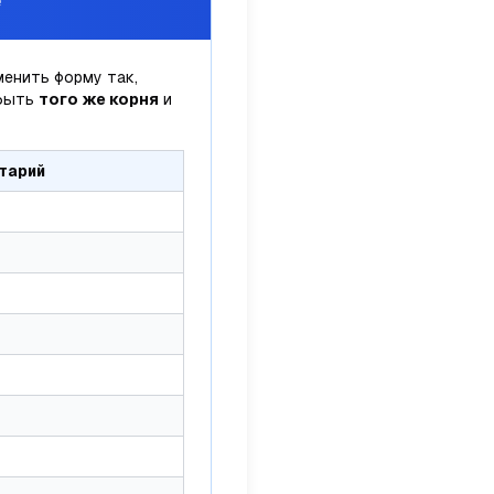
енить форму так,
быть
того же корня
и
тарий