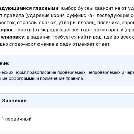
редующимися гласными
: выбор буквы зависит не от у
от правила (ударение корня, суффикс
-а-
, последующие с
росток, отрасль, скачок, утварь, пловец, пловчиха, зор
корни
:
гореть
(от чередующегося гар-гор) и
горный
(пр
улировку
: в задании требуется найти ряд, где во
всех
с
дно слово-исключение в ряду отменяет ответ.
ние:
еских норм: правописание проверяемых, непроверяемых и чер
ание орфограммы и применение правила.
Значение
1 первичный