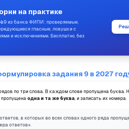
орни на практике
№9 из банка ФИПИ: проверяемые,
Реш
ередующиеся гласные, ловушки с
ми и исключениями. Бесплатно, без
формулировка задания 9 в 2027 год
рядов по три слова. В каждом слове пропущена буква. 
х пропущена
одна и та же буква
, и записать их номера.
тветов, в которых во всех словах одного ряда пропуще
ера ответов».