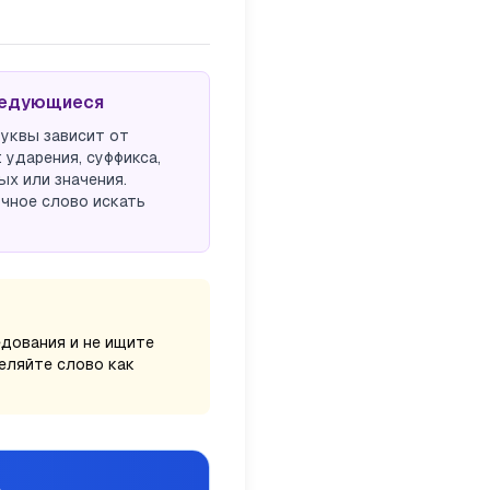
едующиеся
уквы зависит от
: ударения, суффикса,
ых или значения.
чное слово искать
едования и не ищите
еляйте слово как
е