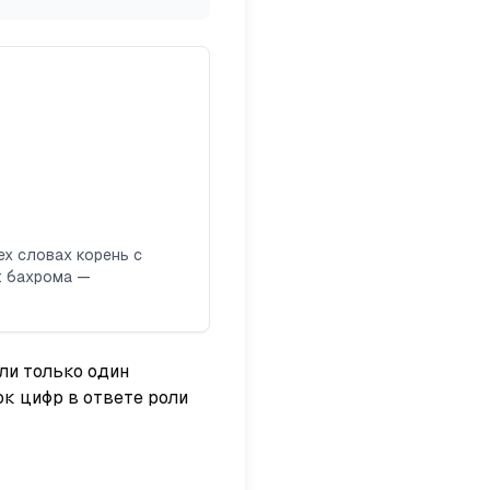
ех словах корень с
:
бахрома
—
шли только один
к цифр в ответе роли