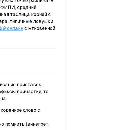
 нужно точно различать
м ФИПИ, средний
олная таблица корней с
ера, типичные ловушки
№9 онлайн
с мгновенной
исание приставок,
ффиксы причастий, то
на.
окоренное слово с
но помнить
(
винегрет
,