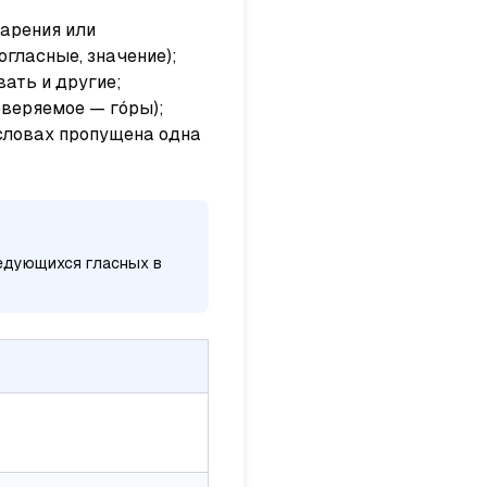
дарения или
огласные, значение);
евать
и другие;
оверяемое —
го́ры
);
ловах пропущена одна
едующихся гласных в