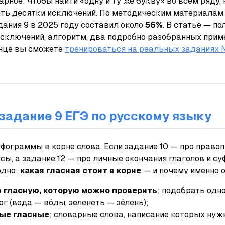
варное: чтобы найти «одну и ту же букву» во всём ряду,
нить десятки исключений. По методическим материала
дания 9 в 2025 году составил около
56%
. В статье — п
исключений, алгоритм, два подробно разобранных прим
онце вы сможете
тренироваться на реальных заданиях 
задание 9 ЕГЭ по русскому языку
фограммы в корне слова. Если задание 10 — про правоп
ксы, а задание 12 — про личные окончания глаголов и су
одно:
какая гласная стоит в корне
— и почему именно о
 гласную, которую можно проверить
: подобрать одн
ог
(
вода — во́ды
,
зеленеть — зе́лень
);
ые гласные
: словарные слова, написание которых нуж