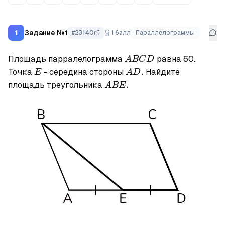
Задание №1
1
#
23140
1
балл
Параллелограммы
ABCD
Площадь парралелограмма
равна 60.
A
BC
D
E
AD
.
Точка
- середина стороны
Найдите
E
A
D
.
ABE
.
площадь треугольника
A
BE
.